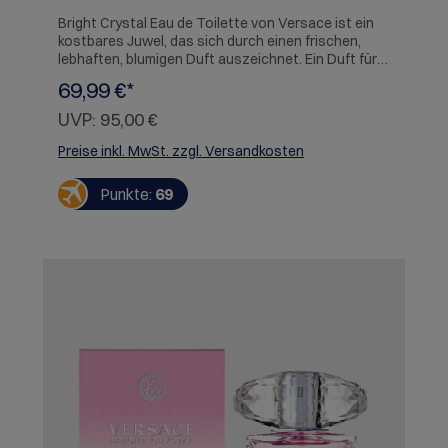
Bright Crystal Eau de Toilette von Versace ist ein
kostbares Juwel, das sich durch einen frischen,
lebhaften, blumigen Duft auszeichnet. Ein Duft für
die Versace-Frau, die stark, selbstbewusst und
69,99 €*
zugleich weiblich ist. Das Design des Flakons wirkt
schwer und luxuriös, das Glas leuchtet; die
UVP:
95,00 €
Konturen des Flakons wurden markant inszeniert
eine Transparenz, die das delikate Pink des Duftes
Preise inkl. MwSt. zzgl. Versandkosten
hervorhebt. Der äußerst elegante Verschlusskopf
des Flakons im Facettschliff, leuchtend wie ein
Punkte:
69
Diamant, versiegelt e in Bouquet extremer Reinheit.