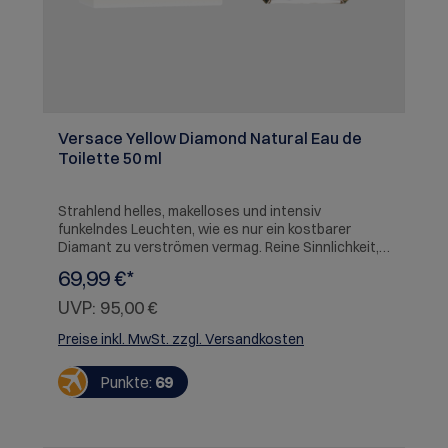
Versace Yellow Diamond Natural Eau de
Toilette 50 ml
Strahlend helles, makelloses und intensiv
funkelndes Leuchten, wie es nur ein kostbarer
Diamant zu verströmen vermag. Reine Sinnlichkeit,
reine Transparenz, reines Strahlen: ein
69,99 €*
authentisches Juwel von glamouröser Schönheit.
Ein betörender Duft mit ganz n euen floralen
UVP:
95,00 €
Akzenten. Verführerisch und feminin, ganz im
unverwechselbaren Stil von Versace.
Preise inkl. MwSt. zzgl. Versandkosten
Punkte:
69