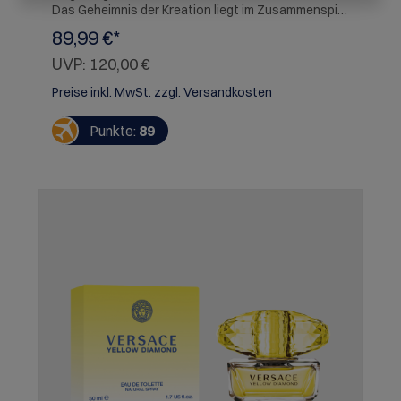
Das Geheimnis der Kreation liegt im Zusammenspiel
erlesener Zitrusnoten, pikante Fruchtaromen,
89,99 €*
intensiven Blütennoten und strahlenden
Holzakkorden.
UVP:
120,00 €
Preise inkl. MwSt. zzgl. Versandkosten
Punkte:
89