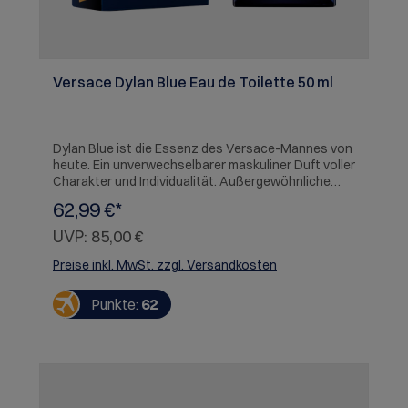
Versace Dylan Blue Eau de Toilette 50 ml
Dylan Blue ist die Essenz des Versace-Mannes von
heute. Ein unverwechselbarer maskuliner Duft voller
Charakter und Individualität. Außergewöhnliche
holzige Aromen, raffiniert kombiniert mit
62,99 €*
mediterraner Frische und aquatischen Noten,
unterstreichen den in tensiven und extrem
UVP:
85,00 €
verführerischen Charakter des Duftes.
Preise inkl. MwSt. zzgl. Versandkosten
Punkte:
62