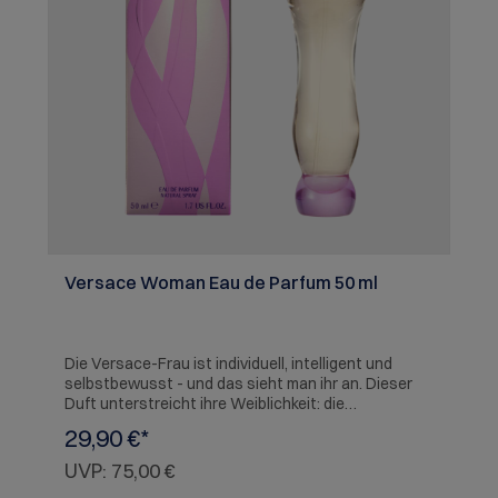
Versace Woman Eau de Parfum 50 ml
Die Versace-Frau ist individuell, intelligent und
selbstbewusst - und das sieht man ihr an. Dieser
Duft unterstreicht ihre Weiblichkeit: die
Persönlichkeit einer modernen, entschlossenen
29,90 €*
und unabhängigen Frau, die gleichzeitig absolute
Sinnlichkeit ausstrahlt. Die perfekte Verschmelzung
UVP:
75,00 €
von Mode und Duft - ein magisches Instrument der