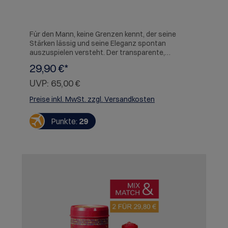
Für den Mann, keine Grenzen kennt, der seine
Stärken lässig und seine Eleganz spontan
auszuspielen versteht. Der transparente,
gleichzeitig erfrischende und warme Duft verströmt
29,90 €*
ein nicht greifbares Gefühl von sinnlichem
Wohlbehagen. Die natürliche, samtige Frische
UVP:
65,00 €
verzaubert mit nicht endender Tiefe ...
Preise inkl. MwSt. zzgl. Versandkosten
Punkte:
29