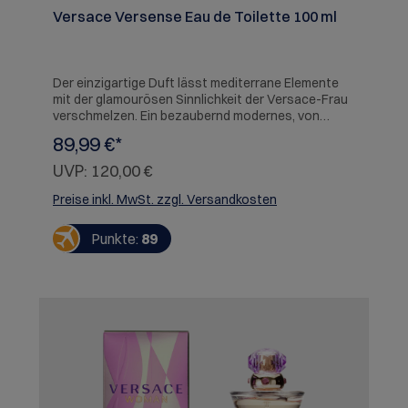
Versace Versense Eau de Toilette 100 ml
Der einzigartige Duft lässt mediterrane Elemente
mit der glamourösen Sinnlichkeit der Versace-Frau
verschmelzen. Ein bezaubernd modernes, von
Naturelementen inspiriertes Bouquet, das Frische
89,99 €*
und vitale Energie verströmt.
UVP:
120,00 €
Preise inkl. MwSt. zzgl. Versandkosten
Punkte:
89