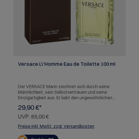
Versace L\'Homme Eau de Toilette 100 ml
Der VERSACE Mann zeichnet sich durch seine
Männlichkeit, sein Selbstvertrauen und seine
Einzigartigkeit aus. Er liebt den ungewöhnlichen
Kontrast der Frische und der Sinnlichkeit welches
29,90 €*
sein Eau de Toilette charakterisiert: Frische und
Originalität. Die fruchtige Kopfnote von
UVP:
85,00 €
Mandarinen, Grapefruit, Zitrone und Bergamotte
verschmilzt in der Herznote mit einem sinnlichen
Preise inkl. MwSt. zzgl. Versandkosten
Mix von Lavendel, Jasmin, Muskatnuss und Ylang-
Ylang. Unterstrichen wird das ganze von einer