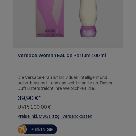
Versace Woman Eau de Parfum 100 ml
Die Versace-Frau ist individuell, intelligent und
selbstbewusst - und das sieht man ihr an. Dieser
Duft unterstreicht ihre Weiblichkeit: die
Persönlichkeit einer modernen, entschlossenen
39,90 €*
und unabhängigen Frau, die gleichzeitig absolute
Sinnlichkeit ausstr ahlt. Die perfekte
UVP:
100,00 €
Verschmelzung von Mode und Duft - ein magisches
Instrument der Verführung und des Vergnügens.
Preise inkl. MwSt. zzgl. Versandkosten
Punkte:
39