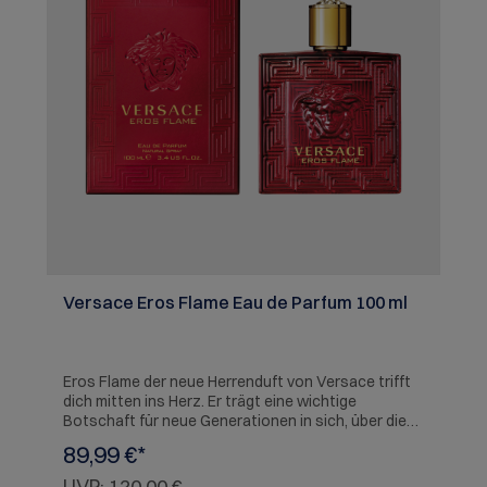
Versace Eros Flame Eau de Parfum 100 ml
Eros Flame der neue Herrenduft von Versace trifft
dich mitten ins Herz. Er trägt eine wichtige
Botschaft für neue Generationen in sich, über die
Würde der Liebe und die Kraft der die
89,99 €*
Anziehungskraft der Verschiedenartigkeit. Versace
Eros Flamme ist ein Du ft für einen starken,
UVP:
120,00 €