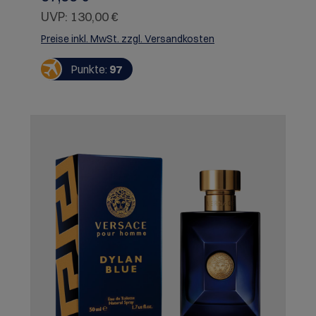
verlockend, gewagt und doch beruhigend. Die
UVP:
130,00 €
moderne Interpretation von Luxus, inspiriert von
der Virtuosität und Kreativität von Versace.
Preise inkl. MwSt. zzgl. Versandkosten
Punkte:
97