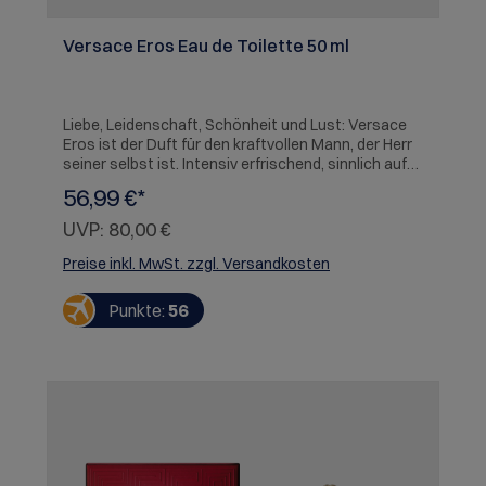
Versace Eros Eau de Toilette 50 ml
Liebe, Leidenschaft, Schönheit und Lust: Versace
Eros ist der Duft für den kraftvollen Mann, der Herr
seiner selbst ist. Intensiv erfrischend, sinnlich auf
der Haut, elegant und maskulin. Eine
56,99 €*
zeitgenössische Hommage an das Mittelmeer und
die griechische Mythologie.
UVP:
80,00 €
Preise inkl. MwSt. zzgl. Versandkosten
Punkte:
56