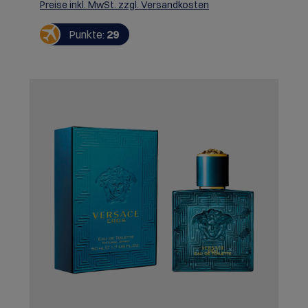
Verführung und des Vergnügens.
Preise inkl. MwSt. zzgl. Versandkosten
Punkte:
29