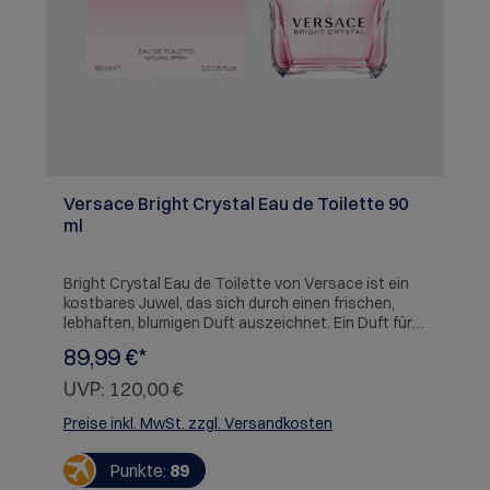
Versace Bright Crystal Eau de Toilette 90
ml
Bright Crystal Eau de Toilette von Versace ist ein
kostbares Juwel, das sich durch einen frischen,
lebhaften, blumigen Duft auszeichnet. Ein Duft für
die Versace-Frau, die stark, selbstbewusst und
89,99 €*
zugleich weiblich ist. Das Design des Flakons wirkt
schwer und luxuriös, das Glas leuchtet; die
UVP:
120,00 €
Konturen des Flakons wurden markant inszeniert
eine Transparenz, die das delikate Pink des Duftes
Preise inkl. MwSt. zzgl. Versandkosten
hervorhebt. Der äußerst elegante Verschlusskopf
des Flakons im Facettschliff, leuchtend wie ein
Punkte:
89
Diamant, versiegelt e in Bouquet extremer Reinheit.