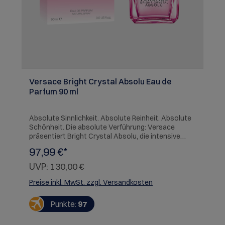
Versace Bright Crystal Absolu Eau de
Parfum 90 ml
Absolute Sinnlichkeit. Absolute Reinheit. Absolute
Schönheit. Die absolute Verführung: Versace
präsentiert Bright Crystal Absolu, die intensive
Version des beliebtesten Duft-Juwels der Welt, für
97,99 €*
die die Essenz leuchtender Kristalle ins absolute
gesteigert wurde. Ein Duft, der umso betörender
UVP:
130,00 €
wirkt, da man seine olfaktorische Konzentration
verstärkte und so dessen nachhaltiges
Preise inkl. MwSt. zzgl. Versandkosten
Dufterlebnis intensiviert. Ein Duft für eine Frau,
deren Weiblichkeit die zeitlose und verführerische
Punkte:
97
Kraft von Bright Crystal unte rstreicht - perfekt
harmonierend mit dem Glamour von Versace.