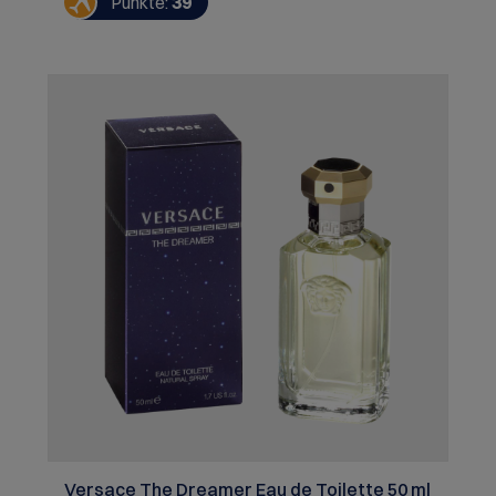
Punkte:
39
würzigen Basisnote aus Vetiver, Eichenmoss,
Patchouli, Guajakholzbaum und Amber
Versace The Dreamer Eau de Toilette 50 ml