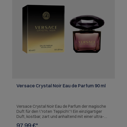
Versace Crystal Noir Eau de Parfum 90 ml
Versace Crystal Noir Eau de Parfum der magische
Duft für den \"roten Teppich\"! Ein einzigartiger
Duft, kostbar, zart und anhaltend mit einer ultra-
femininen orientalischen Blumennote.
97,99 €*
Facettenreich wie ein Diamant: sinnlich und