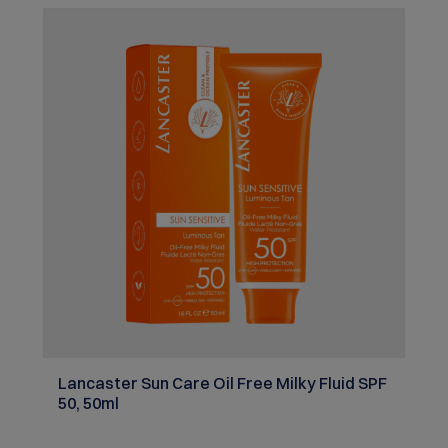
versorgt die Haut mit Feuchtigkeit, macht sie
geschmeidig und hinterlässt ein ultra sinnliches,
weiches Finish. Sie erfrischt die Haut sofort und
hüllt sie in den ikonisches Lancaster Duft, der auch
für empfindliche Haut geeignet ist. Enthält 86,6%
Inhaltsstoffe natürlichen Ursprungs.Hauttyp: Alle
Hauttypen Herstellerinformation; Lancaster SAM,6,
Avenue Albert II,98000 Monaco,MC Warnhinweise:
Kontakt mit den Augen vermeiden. Vor Hitze und
Flammen schützen.
Lancaster Sun Care Oil Free Milky Fluid SPF
50, 50ml