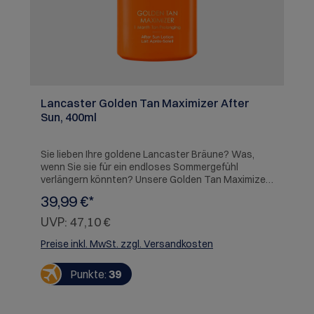
Lancaster Golden Tan Maximizer After
Sun, 400ml
Sie lieben Ihre goldene Lancaster Bräune? Was,
wenn Sie sie für ein endloses Sommergefühl
verlängern könnten? Unsere Golden Tan Maximizer
After Sun Lotion verlängert Ihre Bräune um bis zu 1
39,99 €*
Monat und beruhigt sonnenbeanspruchte Haut
sofort. Lancasters Tan Activator Komplex mit
UVP:
47,10 €
Buriti-Öl natürlichen Ursprungs intensiviert die
Melaninproduktion für eine goldene, ebenmäßige
Preise inkl. MwSt. zzgl. Versandkosten
und lang anhaltende Bräune. Diese erfrischende
After Sun Lotion enthält einen Reparatur-Komplex,
Punkte:
39
der Ihre Haut sofort beruhigt. Sie reduziert das
Risiko, dass die Haut sich schält und hinterlässt die
Haut geschmeidig. Diese beruhigende Lotion