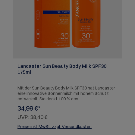
Lancaster Sun Beauty Body Milk SPF30,
175ml
Mit der Sun Beauty Body Milk SPF30 hat Lancaster
eine innovative Sonnenmilch mit hohem Schutz
entwickelt. Sie deckt 100 % des
Sonnenlichtspektrums ab* und hilft der Haut
34,99 €*
gleichzeitig, sonnenbedingte Schäden zu
reparieren. Die cleane, ozeanfreundliche und
UVP:
38,40 €
sensorisch texturierte Formel umhüllt die Haut mit
der federleichten Textur, die auf der Haut
Preise inkl. MwSt. zzgl. Versandkosten
augenblicklich unsichtbar wird und keine weißen