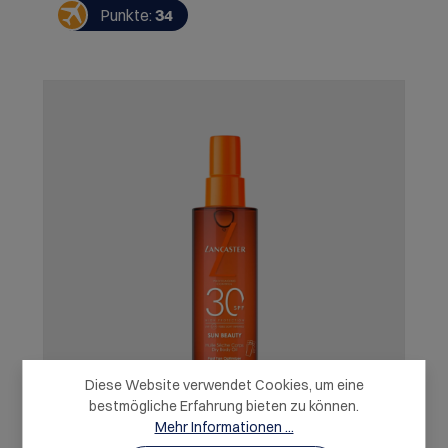
Spuren hinterlässt. Sie verwöhnt die Haut lang
Punkte:
34
anhaltend mit wertvoller Feuchtigkeit und sorgt für
eine goldene Bräune in der Hälfte der Zeit, in der die
Haut der Sonne ausgesetzt ist**. * Kein
Sonnenschutzprodukt kann einen vollständigen
Schutz vor Sonnenstrahlen bieten. Übermäßige
Sonneneinwirkung ist eine ernsthafte
Gesundheitsgefahr. ** In-vitro-Test mit Tan
Activator Complex aus der Produktreihe Sun
Beauty.Hauttyp: Alle
Hauttypen Herstellerinformation; Lancaster SAM,6,
Avenue Albert II,98000 Monaco,MC Warnhinweise:
Kontakt mit den Augen vermeiden. Vor Hitze und
Flammen schützen.
Diese Website verwendet Cookies, um eine
bestmögliche Erfahrung bieten zu können.
Mehr Informationen ...