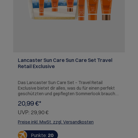
Lancaster Sun Care Sun Care Set Travel
Retail Exclusive
Das Lancaster Sun Care Set – Travel Retail
Exclusive bietet dir alles, was du für einen perfekt
geschützten und gepflegten Sommerlook brauchst
– ob im Urlaub oder auf Reisen. Die Kombination aus
20,99 €*
Sonnenschutz für Gesicht & Körper und einer After
Sun Lotion mit Tan Maximiser schenkt dir ein
UVP:
29,90 €
rundum gelungenes Sonnenpflege-Erlebnis. Sun
Beauty Face Cream SPF30 (30 ml: Die leichte,
Preise inkl. MwSt. zzgl. Versandkosten
unsichtbare Gesichtscreme schützt deine Haut
umfassend dank Full Light Technology – vor UVA-,
Punkte:
20