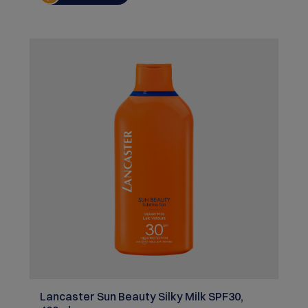
UVB-, Infrarot- und sichtbarem Licht inkl. Blaulicht.
Gleichzeitig aktiviert der natürliche Tan Activator
Complex deine Bräune und sorgt für ein
ebenmäßiges, gesundes Strahlen. Sun Beauty
Body Milk SPF30 (50 ml): Ultraleicht, clean & ocean
friendly: Die schnell einziehende Body Milk schützt
deine Haut und repariert gleichzeitig
sonnenbedingte Schäden. Die Bräunung wird
unterstützt – für doppelt so schnelles Tanning*.
Golden Tan Maximiser After Sun Lotion (50 ml):
Pflege & Bräune verlängern in einem: Der Tan
Maximiser mit Buriti-Öl verlängert deine Bräune um
bis zu einen Monat, reduziert Schälungsrisiken und
beruhigt sonnengestresste Haut spürbar. Mit
86,6 % Inhaltsstoffen natürlichen Ursprungs und
ikonischem Lancaster-Duft. INHALT: Face Cream 30
SPF 30 ml + Body Milk 30 SPF 50 ml + After Sun
Lotion 50 ml
Lancaster Sun Beauty Silky Milk SPF30,