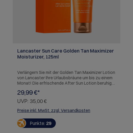
Lancaster Sun Care Golden Tan Maximizer
Moisturizer, 125ml
Verlängern Sie mit der Golden Tan Maximizer Lotion
von Lancaster Ihre Urlaubsbräune um bis zu einem
Monat! Die erfrischende After Sun Lotion beruhigt
sonnenverwöhnte Haut dank Reparatur-Komplex
29,99 €*
sofort und spendet ihr intensiv Feuchtigkeit, so
wird sie geschmeidig, kann sich schneller erholen
UVP:
35,00 €
und schält sich weniger. Der Tan-Activator-
Komplex mit natürlichem Buriti-öl intensiviert die
Preise inkl. MwSt. zzgl. Versandkosten
Melaninproduktion der Haut und sorgt so für eine
lang anhaltende, ebenmäßige und strahlend
Punkte:
29
goldene Bräune. Hauttyp: Alle
Hauttypen Herstellerinformation; Lancaster SAM,6,