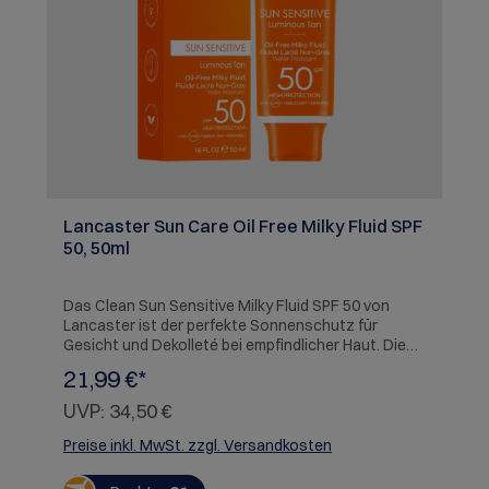
Lancaster Sun Care Oil Free Milky Fluid SPF
50, 50ml
Das Clean Sun Sensitive Milky Fluid SPF 50 von
Lancaster ist der perfekte Sonnenschutz für
Gesicht und Dekolleté bei empfindlicher Haut. Die
hochverträgliche Formulierung begeistert mit ihrer
21,99 €*
leichten, ölfreien Textur, die superschnell einzieht,
ohne zu kleben. Dank patentierter Full-Light-
UVP:
34,50 €
Technologie bietet das Fluid einen umfassenden
Schutz – vor sichtbarem Licht, UVA-, UVB- und
Preise inkl. MwSt. zzgl. Versandkosten
Infrarotstrahlen. Gleichzeitig beruhigt die
Formulierung dank natürlichem Sunsicalm-Komplex