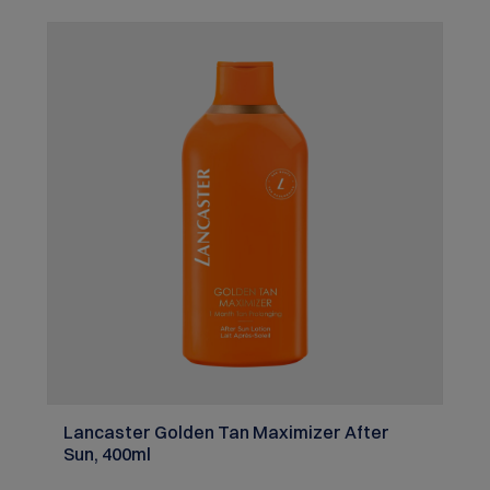
durch Reines Thermalplankton, das in jedem
Biotherm-Produkt enthalten ist, vollendet. Es
beruhigt die Haut und stimuliert die natürlichen
Abwehrkräfte. Die unwiderstehliche Sanftheit
dieser zartschmelzenden, nach Zitrusfrüchten
duftenden Milch wird zum absoluten
Pflegevergnügen für die Haut, auf das Sie schon
bald nicht mehr verzichten möchten.
Sonnenschutz wird zum Genuss, zum köstlichen
Ritual... Damit Sie die Sonne sorglos genießen
können, sollten Sie Ihren Schutzfaktor kennen!
Wählen Sie den Faktor, der Ihrem Hauttyp
entspricht: SPF 30 für empfindlichere bis sehr
sensible Haut, die bereits leicht vorgebräunt bis
gebräunt ist Hauttyp: Alle Hauttypen
Herstellerinformation: SICOS et Cie,Avenue Henri
Lefebvre BP 189,59544 Caudry,FRWarnhinweise:
Kontakt mit den Augen vermeiden. Vor Hitze und
Flammen schützen.
Lancaster Golden Tan Maximizer After
Sun, 400ml