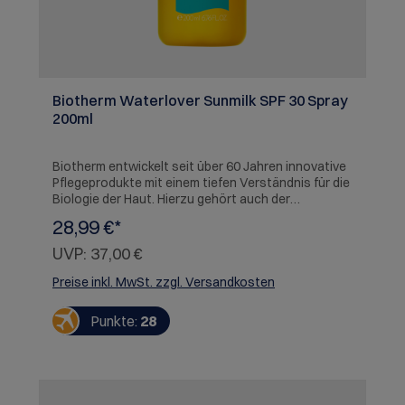
Biotherm Waterlover Sunmilk SPF 30 Spray
200ml
Biotherm entwickelt seit über 60 Jahren innovative
Pflegeprodukte mit einem tiefen Verständnis für die
Biologie der Haut. Hierzu gehört auch der
Sonnenschutz Waterlover Sun Milk mit kraftvollen
28,99 €*
aquatischen Aktivstoffen, der eine hohe
Verträglichkeit mit der Freude an sinnlichen
UVP:
37,00 €
Texturen vereint. Hierzu trägt besonders die
feuchtigkeitsspendende Formel bei, die mit
Preise inkl. MwSt. zzgl. Versandkosten
wertvollem LIFE PLANKTON(TM) angereichert erst
ihre volle Wirksamkeit entfalten kann. Waterlover
Punkte:
28
Sun Milk ist der erste ökologisch entwickelte
Sonnenschutz, den Biotherm ohne Kompromisse
bei der Sensorik für Gesicht und Körper anbietet.
Unterstützt wird dies durch die öko-getesteten
LSF-Filter sowie die fast völlig biologisch