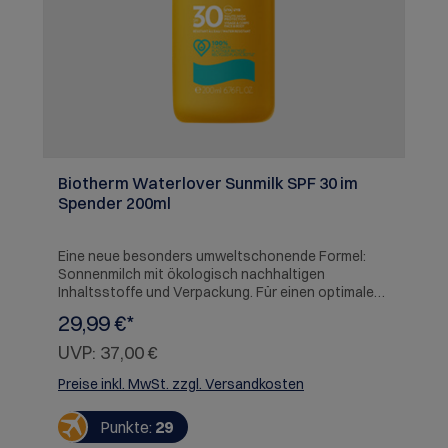
Biotherm Waterlover Sunmilk SPF 30 im
Spender 200ml
Eine neue besonders umweltschonende Formel:
Sonnenmilch mit ökologisch nachhaltigen
Inhaltsstoffe und Verpackung. Für einen optimalen
Schutz. Hauttyp: Alle Hauttypen
29,99 €*
Herstellerinformation: SICOS et Cie,Avenue Henri
Lefebvre BP 189,59544 Caudry,FRWarnhinweise:
UVP:
37,00 €
Kontakt mit den Augen vermeiden. Vor Hitze und
Flammen schützen.
Preise inkl. MwSt. zzgl. Versandkosten
Punkte:
29