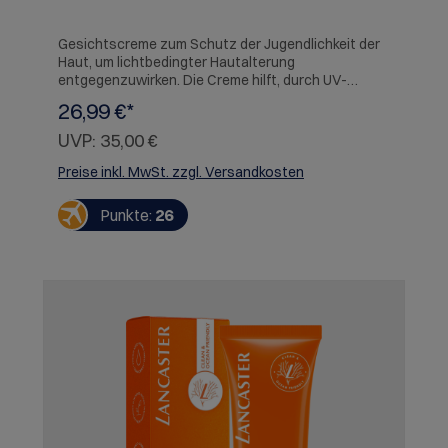
Gesichtscreme zum Schutz der Jugendlichkeit der
Haut, um lichtbedingter Hautalterung
entgegenzuwirken. Die Creme hilft, durch UV-
Strahlen bedingten Anzeichen vorzeitiger
26,99 €*
Hautalterung wie Pigmentflecken oder Falten
vorzubeugen. Hauttyp: Alle Hauttypen
UVP:
35,00 €
Herstellerinformation: SICOS et Cie,Avenue Henri
Lefebvre BP 189,59544 Caudry,FRWarnhinweise:
Preise inkl. MwSt. zzgl. Versandkosten
Kontakt mit den Augen vermeiden. Vor Hitze und
Flammen schützen.
Punkte:
26