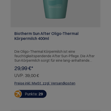
Hauttypen Herstellerinformation: SICOS et
Cie,Avenue Henri Lefebvre BP 189,59544 Caudry,FR
Biotherm Sun After Oligo-Thermal
Körpermilch 400ml
Die Oligo-Thermal Körpermilch ist eine
feuchtigkeitspendende After Sun-Pflege. Die After
Sun Körpermilch sorgt für eine lang-anhaltende
Bräune. Hauttyp: Alle Hauttypen
29,99 €*
Herstellerinformation: SICOS et Cie,Avenue Henri
Lefebvre BP 189,59544 Caudry,FRWarnhinweise:
UVP:
39,00 €
Kontakt mit den Augen vermeiden. Vor Hitze und
Flammen schützen.
Preise inkl. MwSt. zzgl. Versandkosten
Punkte:
29