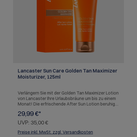
Lancaster Sun Care Golden Tan Maximizer
Moisturizer, 125ml
Verlängern Sie mit der Golden Tan Maximizer Lotion
von Lancaster Ihre Urlaubsbräune um bis zu einem
Monat! Die erfrischende After Sun Lotion beruhigt
sonnenverwöhnte Haut dank Reparatur-Komplex
29,99 €*
sofort und spendet ihr intensiv Feuchtigkeit, so
wird sie geschmeidig, kann sich schneller erholen
UVP:
35,00 €
und schält sich weniger. Der Tan-Activator-
Komplex mit natürlichem Buriti-öl intensiviert die
Preise inkl. MwSt. zzgl. Versandkosten