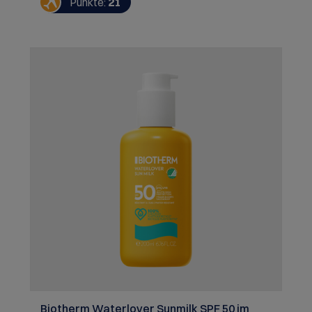
Punkte:
21
die Haut, pflegt sie und schenkt ein sinnliches
Finish und ein angenehmes Hautgefühl. Hauttyp:
Alle Hauttypen Herstellerinformation: Lancaster
SAM,6, Avenue Albert II,98000
Monaco,MC Warnhinweise: Kontakt mit den Augen
vermeiden. Vor Hitze und Flammen schützen.
Biotherm Waterlover Sunmilk SPF 50 im