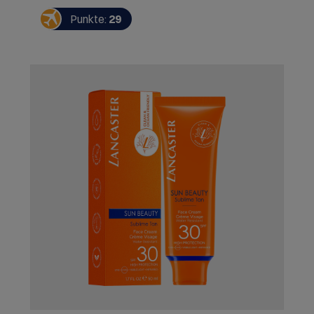
Melaninproduktion der Haut und sorgt so für eine
lang anhaltende, ebenmäßige und strahlend
Punkte:
29
goldene Bräune. Hauttyp: Alle
Hauttypen Herstellerinformation; Lancaster SAM,6,
Avenue Albert II,98000 Monaco,MC Warnhinweise:
Kontakt mit den Augen vermeiden. Vor Hitze und
Flammen schützen.