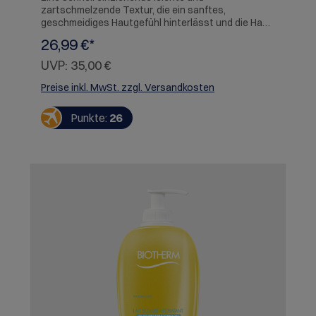
zartschmelzende Textur, die ein sanftes,
geschmeidiges Hautgefühl hinterlässt und die Haut
dauerhaft intensiv mit Feuchtigkeit versorgt.
26,99 €*
Hauttyp: Alle Hauttypen Herstellerinformation:
SICOS et Cie,Avenue Henri Lefebvre BP 189,59544
UVP:
35,00 €
Caudry,FRWarnhinweise: Kontakt mit den Augen
vermeiden. Vor Hitze und Flammen schützen.
Preise inkl. MwSt. zzgl. Versandkosten
Punkte:
26