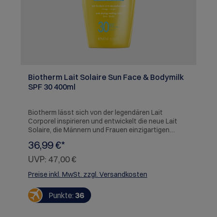
Biotherm Lait Solaire Sun Face & Bodymilk
SPF 30 400ml
Biotherm lässt sich von der legendären Lait
Corporel inspirieren und entwickelt die neue Lait
Solaire, die Männern und Frauen einzigartigen
Sonnenschutz und absolutes Pflegevergnügen
36,99 €*
bietet. Die geschmeidige Textur dieser Milch
umhüllt die Haut wie ein Kokon und schützt sie vor
UVP:
47,00 €
Sonnenstrahlen, die dank eines
photostabilen//lichtstabilen UVA- und UVB-
Preise inkl. MwSt. zzgl. Versandkosten
Breitbandfilters absorbiert werden. Dieser
multiaktive Filter ist außerdem mit Vitamin E
Punkte:
36
ausgestattet, um freie Radikale zu neutralisieren
und ihre Produktion zu unterbinden. Die Formel wird