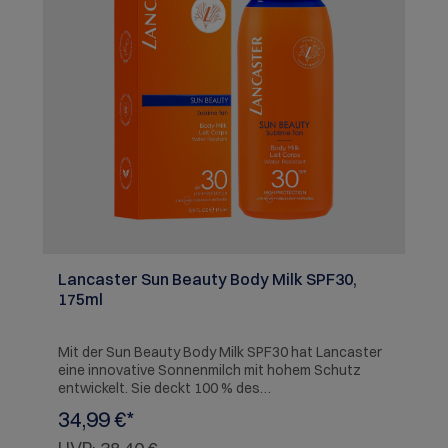
Lancaster Sun Beauty Body Milk SPF30,
175ml
Mit der Sun Beauty Body Milk SPF30 hat Lancaster
eine innovative Sonnenmilch mit hohem Schutz
entwickelt. Sie deckt 100 % des
Sonnenlichtspektrums ab* und hilft der Haut
34,99 €*
gleichzeitig, sonnenbedingte Schäden zu
reparieren. Die cleane, ozeanfreundliche und