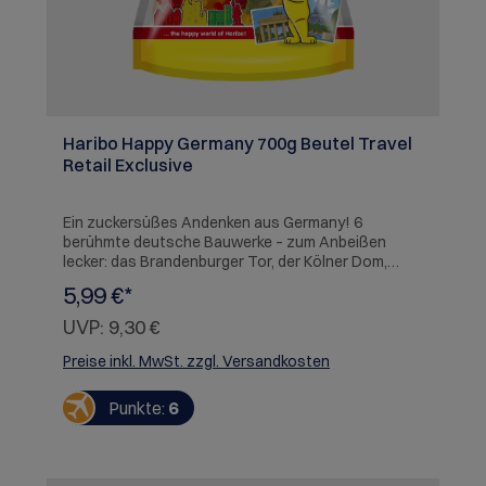
Haribo Happy Germany 700g Beutel Travel
Retail Exclusive
Ein zuckersüßes Andenken aus Germany! 6
berühmte deutsche Bauwerke – zum Anbeißen
lecker: das Brandenburger Tor, der Kölner Dom,
Schloss Neuschwanstein, der Frankfurter Römer,
5,99 €*
die Porta Nigra und das Hermannsdenkmal – alle
vereint in fruchtig-feiner Gummibärchenform.
UVP:
9,30 €
ALLERGENE: Kann Spuren von Weizen oder Milch
enthalten.
Preise inkl. MwSt. zzgl. Versandkosten
Punkte:
6