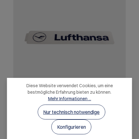
Diese Website verwendet Cookies, um eine
bestmögliche Erfahrung bieten zu können.
Mehr Informationen ...
LH-Aufkleber rechteckig, transparent,
dunkelblauer Lufthansa Schriftzug
Nur technisch notwendige
Unser LH-Logo Aufkleber ist ein Muss für Aviation-
Konfigurieren
Fans und Flugzeugbegeisterte – ein offizieller
Lufthansa-Lizenzartikel.