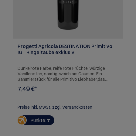
Progetti Agricola DESTINATION Primitivo
IGT Ringeltaube exklusiv
Dunkelrote Farbe, reife rote Früchte, würzige
Vanillenoten, samtig-weich am Gaumen. Ein
Sammlerstück für alle Primitivo Liebhaber,das
limitierte Design "DESTINATION", ist ein echter
7,49 €*
Hingucker und ein schönes Geschenk.
SERVIEREMPFEHLUNG: Conchiglie mit Bolognese-
Sauce
Preise inkl. MwSt. zzgl. Versandkosten
Punkte:
7