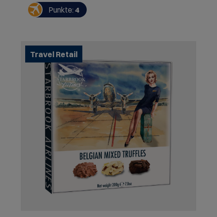
verpackt, um sie vor Licht und Gerüchen zu
Punkte:
4
schützen. Keine Konservierungsstoffe - keine
Farbstoffe - Ei frei - für Vegetarier geeignet -
weizenfrei - alkoholfrei ALLERGENE: Enthält Milch,
Soja
Travel Retail