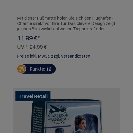
Mit dieser Fußmatte holen Sie sich den Flughafen-
Charme direkt vor Ihre Tür. Das clevere Design zeigt
je nach Blickwinkel entweder "Departure" oder
"Arrival", abhängig davon, ob Sie Ihr Zuhause
11,99 €*
betreten oder verlassen. Hergestellt aus
strapazierfähigem Material ist sie nicht nur ein
UVP:
24,99 €
Blickfang, sondern auch äußerst funktional. Bringen
Sie mit diesem Türvorleger einen Hauch von
Preise inkl. MwSt. zzgl. Versandkosten
Reiseabenteuer in Ihr Zuhause und begrüßen Sie
Ihre Gäste oder verabschieden Sie sich stilvoll!40 x
Punkte:
12
60 cm rutschfeste Vinyl-Rückseite waschbar bis
30°C Obermaterial: 100% Polyamid
Travel Retail