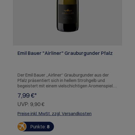
Emil Bauer "Airliner" Grauburgunder Pfalz
Der Emil Bauer „Airliner“ Grauburgunder aus der
Pfalz präsentiert sich in hellem Strohgelb und
begeistert mit einem vielschichtigen Aromenspiel.
In der Nase entfalten sich frische Noten von Äpfeln,
7,99 €*
Birnen und Mirabellen, begleitet von feinen Kräutern
und einem Hauch gerösteter Nüsse. Am Gaumen
UVP:
9,90 €
zeigt er sich nachhaltig und elegant: reife gelbe
Früchte, pflanzlich-würzige Nuancen, mineralische
Preise inkl. MwSt. zzgl. Versandkosten
Akzente sowie zarte Anklänge von Vanille und
Nüssen. Eine harmonische Säurestruktur und
Punkte:
8
sanfter Schmelz verleihen dem Wein ein
vollmundiges, saftiges Finale.