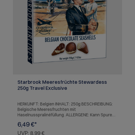
als raffinierte Basis für spritzige Longdrinks ist
dieser Sekt der perfekte Begleiter für besondere
Genussmomente. SERVIEREMPFEHLUNG: Ideal zu
leichten Speisen, feines Dessert oder als Aperitif
für besondere Anlässe und Longdrinks.
Starbrook Meeresfrüchte Stewardess
250g Travel Exclusive
HERKUNFT: Belgien INHALT: 250g BESCHREIBUNG:
Belgische Meeresfruchten mit
Haselnusspralinéfüllung. ALLERGENE: Kann Spuren
von Gluten und anderen Nüssen enthalten.
6,49 €*
UVP:
8,99 €