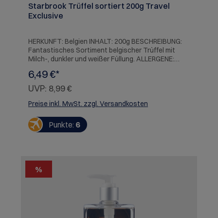
Starbrook Trüffel sortiert 200g Travel
Exclusive
HERKUNFT: Belgien INHALT: 200g BESCHREIBUNG:
Fantastisches Sortiment belgischer Trüffel mit
Milch-, dunkler und weißer Füllung. ALLERGENE:
Kann Spuren von Gluten und anderen Nüssen
6,49 €*
enthalten.
UVP:
8,99 €
Preise inkl. MwSt. zzgl. Versandkosten
Punkte:
6
%