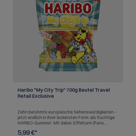
Haribo "My City Trip" 700g Beutel Travel
Retail Exclusive
Zehn berühmte europäische Sehenswürdigkeiten –
jetzt endlich in ihrer leckersten Form: als fruchtige
HARIBO-Gummis! Mit dabei: Eiffelturm (Paris,
Frankreich), Big Ben (London, Vereinigtes
5,99 €*
Königreich), Kolosseum (Rom, Italien), Akropolis