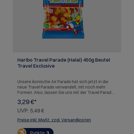
Haribo Travel Parade (Halal) 450g Beutel
Travel Exclusive
Unsere ikonische Air Parade hat sich jetzt in die
neue Travel Parade verwandelt, mit noch mehr
Formen. Also, lassen Sie uns mit der Travel Parade
auf Reisen gehen! Entdecken Sie Zug, Auto, Boot,
3,29 €*
Motorrad, Wohnwagen... und natürlich das geliebte
Flugzeug. Hergestellt aus köstlichen Fruchtaromen,
UVP:
5,49 €
findet jeder Reiseliebhaber genau das Richtige.
Kleine bunte Fruchtgummis in sechs köstlichen
Preise inkl. MwSt. zzgl. Versandkosten
Geschmacksrichtungen : Orange, Zitrone, Erdbeere,
Apfel, Himbeere, Heidelbeere. Und halal! ALLERGENE:
Punkte:
3