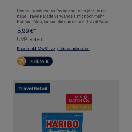
Unsere ikonische Air Parade hat sich jetzt in die
neue Travel Parade verwandelt, mit noch mehr
Formen. Also, lassen Sie uns mit der Travel Parade
auf Reisen gehen! Entdecken Sie Zug, Auto, Boot,
5,99 €*
Motorrad, Wohnwagen... und natürlich das geliebte
Flugzeug. Hergestellt aus köstlichen Fruchtaromen,
UVP:
9,49 €
findet jeder Reiseliebhaber genau das Richtige.
ALLERGENE: Kann Milch und Milchderivate, Weizen
Preise inkl. MwSt. zzgl. Versandkosten
und Weizenderivate enthalten
Punkte:
6
Travel Retail