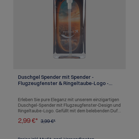
Duschgel Spender mit Spender -
Flugzeugfenster & Ringeltaube-Logo -
White Tea - 390ml
Erleben Sie pure Eleganz mit unserem einzigartigen
Duschgel-Spender mit Flugzeugfenster-Design und
Ringeltaube-Logo. Gefüllt mit dem belebenden Duft
von White Tea sorgt das Duschgel für sanfte
2,99 €*
3,99 €*
Reinigung und erfrischende Pflege. Der praktische
Spender mit 390 ml Inhalt ist ein echter Hingucker
und perfekt für jeden Aviation- und Ringeltaube-
Fan!