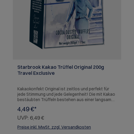
Starbrook Kakao Trüffel Original 200g
Travel Exclusive
Kakaokonfekt Original ist zeitlos und perfekt für
jede Stimmung und jede Gelegenheit! Die mit Kakao
bestäubten Trüffeln bestehen aus einer langsam
schmelzenden, reichhaltigen Füllung, die mit
4,49 €*
hochwertigem Kakaopulver bestäubt wird. Die
Bitterkeit der Kaka ooberfläche und die cremige
UVP:
6,49 €
Innenseite ist eine fantastische Kombination. Um
Ihnen hochwertige Produkte zu garantieren,
Preise inkl. MwSt. zzgl. Versandkosten
werden die Trüffel in einem Goldfolienbeutel