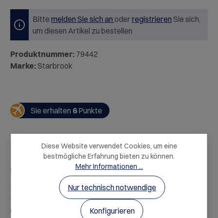
Bitte
melden Sie sich an
oder
registrieren
Sie sich,
um diesen Artikel zu bestellen
Produktnummer:
79442
Marke:
Starbrook
Sie erhalten
6
Punkte
Diese Website verwendet Cookies, um eine
bestmögliche Erfahrung bieten zu können.
Mehr Informationen ...
Beschreibung
HERKUNFT: BelgienINHALT: 200gBESCHREIBUNG:
Nur technisch notwendige
Fantastisches Sortiment belgischer Trüffel mit Milch-,
dunkler und weißer Füllung…
Mehr
Konfigurieren