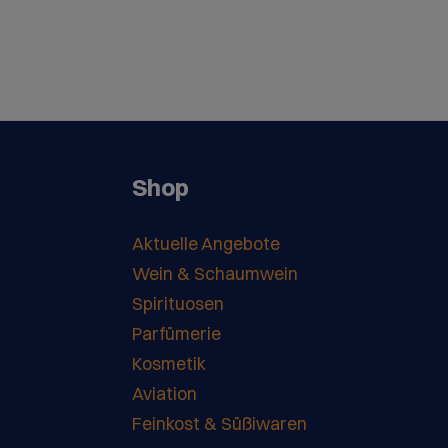
Shop
Aktuelle Angebote
Wein & Schaumwein
Spirituosen
Parfümerie
Kosmetik
Aviation
Feinkost & Süßiwaren