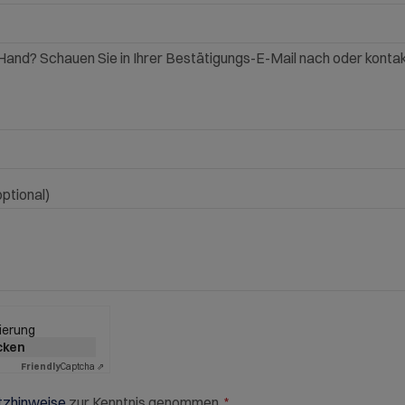
and? Schauen Sie in Ihrer Bestätigungs-E-Mail nach oder kontak
optional)
ierung
icken
Friendly
Captcha ⇗
tzhinweise
zur Kenntnis genommen.
*