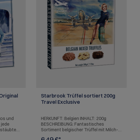
Original
Starbrook Trüffel sortiert 200g
Travel Exclusive
los und
HERKUNFT: Belgien INHALT: 200g
 jede
BESCHREIBUNG: Fantastisches
estäubten
Sortiment belgischer Trüffel mit Milch-,
langsam
dunkler und weißer Füllung. ALLERGENE:
6,49 €*