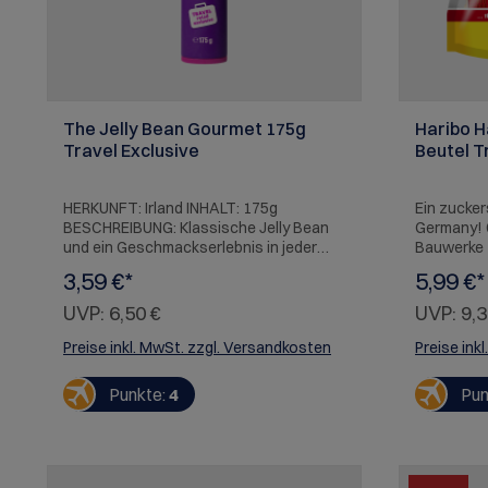
The Jelly Bean Gourmet 175g
Haribo 
Travel Exclusive
Beutel T
HERKUNFT: Irland INHALT: 175g
Ein zucke
BESCHREIBUNG: Klassische Jelly Bean
Germany! 
und ein Geschmackserlebnis in jeder
Bauwerke 
Bohne. WARNHINWEIS: Die Mischung
Brandenbu
3,59 €*
5,99 €*
kann variieren.
Schloss N
Frankfurte
UVP:
6,50 €
UVP:
9,3
das Herman
fruchtig-
Preise inkl. MwSt. zzgl. Versandkosten
Preise ink
ALLERGENE
oder Milch
Punkte:
4
Pun