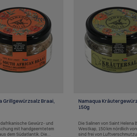
Traum für Alleinreisende,
Freundestruppen oder ganze 
Banden. Und das Beste: Dies
internationale Naschpaket br
ein digitales Entdeckerspiel mi
noch mehr Spaß auf deiner To
Europas berühmteste Bauwer
goes global! ALLERGENE: Mil
daraus hergestellte Erzeugni
Weizen und daraus hergestel
Erzeugnisse
Grillgewürzsalz Braai,
Namaqua Kräutergewürz
150g
üdafrikanische Gewürz- und
Die Salinen von Saint Helena 
schung mit handgeerntetem
Westkap, 150 km nördlich von
us dem Südatlantik. Die
sind frei von Luftverschmutzu