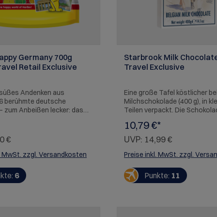
Happy Germany 700g
Starbrook Milk Chocolat
ravel Retail Exclusive
Travel Exclusive
rsüßes Andenken aus
Eine große Tafel köstlicher be
6 berühmte deutsche
Milchschokolade (400 g), in kl
– zum Anbeißen lecker: das
Teilen verpackt. Die Schokola
rger Tor, der Kölner Dom,
stilvoll verpackt. Die Steward
10,79 €*
euschwanstein, der
Kind und Flugzeug im Retro-Sti
r Römer, die Porta Nigra und
an den Glanz der frühen 50er 
0 €
UVP:
14,99 €
nsdenkmal – alle vereint in
Luftfahrt-Ära. Gemalt von Ja
feiner Gummibärchenform.
Koninck, dem berühmten belg
l. MwSt. zzgl. Versandkosten
Preise inkl. MwSt. zzgl. Vers
: Kann Spuren von Weizen
Wasserfarben Künstler. Wir
 enthalten.
gewährleisten ihnen Frische,
kte:
6
Punkte:
11
einen perfekten Geschmack fü
süße Verführung! Auch perfek
Schokolade zum Kochen geei
ALLERGENE: Enthält Milch, Soj
WARNHINWEISE: Kann auch Glu