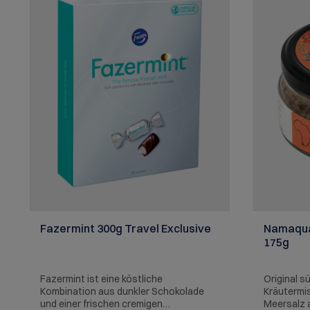
unterstreicht, sondern auch ideal zum
Verschenken ist. Ob für passionierte
Hobbyköche oder als besonderes
Mitbringsel – dieses Olivenöl macht in
jeder Küche eine gute Figur.
Nährwertinformation je 100 ml:
Brennwert: 3400 kj / 813 kcal Fett: 92,0 g
Davon gesättigte Fettsäuren: 12,7 g
Einfach ungesättigte Fettsäuren: 67,3 g
Mehrfach ungesättigte Fettsäuren: 8,0
g Kohlenhydrate: 0 g Davon Zucker: 0 g
Eiweiß: 0 g Ballaststoffe: 0 g Salz: 0 g
Erste Güteklasse – direkt aus Oliven
ausschließlich mit mechanischen
Verfahren gewonnen. Kühl, trocken und
lichtgeschützt aufbewahren..
Fazermint 300g Travel Exclusive
Namaqua 
175g
Fazermint ist eine köstliche
Original s
Kombination aus dunkler Schokolade
Kräutermi
und einer frischen cremigen
Meersalz a