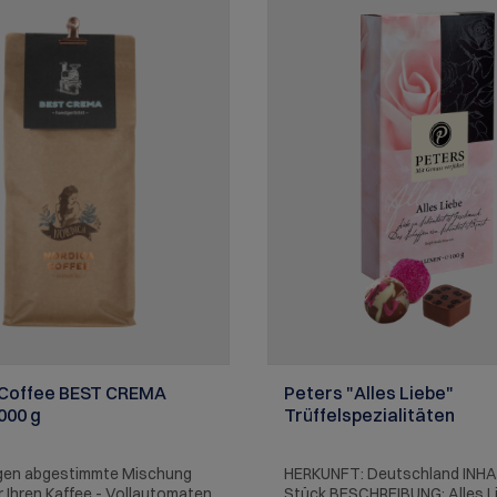
Nüsse, Erdnüsse. enthalten.
 Coffee BEST CREMA
Peters "Alles Liebe"
000 g
Trüffelspezialitäten
en abgestimmte Mischung
HERKUNFT: Deutschland INHA
ür Ihren Kaffee - Vollautomaten
Stück BESCHREIBUNG: Alles L