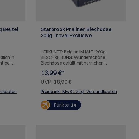
g Beutel
Starbrook Pralinen Blechdose
200g Travel Exclusive
HERKUNFT: Belgien INHALT: 200g
dlich in
BESCHREIBUNG: Wunderschöne
chtige
Blechdose gefüllt mit herrlichen
ffelturm
belgischen Pralinen. ALLERGENE: Milch,
13,99 €*
ondon,
Haselnüsse, Mandeln, Soja, Weizen
osseum
(Gluten), Gersten (Gluten).
UVP:
18,90 €
n,
derlande),
andkosten
Preise inkl. MwSt. zzgl. Versandkosten
panien),
Punkte:
14
(Budapest,
abon,
Norwegen)
l: die My
n süßer