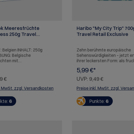
ok Meeresfrüchte
Haribo "My City Trip" 700
ess 250g Travel
Travel Retail Exclusive
e
 Belgien INHALT: 250g
Zehn berühmte europäische
UNG: Belgische
Sehenswürdigkeiten – jetzt en
chten mit
ihrer leckersten Form: als fru
pralinéfüllung. ALLERGENE:
HARIBO-Gummis! Mit dabei: Ei
5,99 €*
en von Gluten und anderen
(Paris, Frankreich), Big Ben (L
thalten.
Vereinigtes Königreich), Kol
9 €
UVP:
9,49 €
(Rom, Italien), Akropolis (Athe
Griechenland), Windmühle (Nie
l. MwSt. zzgl. Versandkosten
Preise inkl. MwSt. zzgl. Vers
Sagrada Família (Barcelona, S
Brandenburger Tor (Berlin,
kte:
6
Punkte:
6
Deutschland), Fischerbastei 
Ungarn), Torre de Belém (Liss
Portugal), Parlament (Oslo, 
Ob Zitrone, Erdbeere, Orange,
Blaubeere, Himbeere oder Apfe
CityTrip Reisemischung ist ei