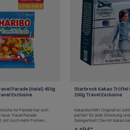
ravel Parade (Halal) 450g
Starbrook Kakao Trüffel 
ravel Exclusive
200g Travel Exclusive
nische Air Parade hat sich
Kakaokonfekt Original ist zeit
ie neue Travel Parade
perfekt für jede Stimmung und
t, mit noch mehr Formen.
Gelegenheit! Die mit Kakao b
en Sie uns mit der Travel
Trüffeln bestehen aus einer 
4,49 €*