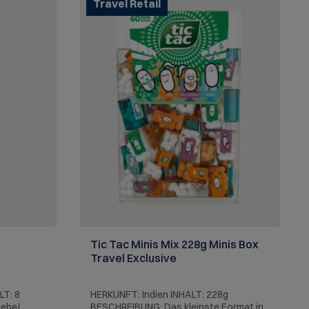
Travel Retail
geliefert, die nicht nur das edle Design
unterstreicht, sondern auch ideal zum
Verschenken ist. Ob für passionierte
Hobbyköche oder als besonderes
Mitbringsel – dieses Olivenöl macht in
jeder Küche eine gute Figur.
Nährwertinformation je 100
ml: Brennwert: 3400 kj / 813 kcal Fett:
92,0 g Davon gesättigte Fettsäuren:
12,7 g Einfach ungesättigte Fettsäuren:
67,3 g Mehrfach ungesättigte
Fettsäuren: 8,0 g Kohlenhydrate: 0 g
Davon Zucker: 0 g Eiweiß: 0 g
Ballaststoffe: 0 g Salz: 0 g Erste
Güteklasse – direkt aus Oliven
ausschließlich mit mechanischen
Verfahren gewonnen. Kühl, trocken und
lichtgeschützt aufbewahren.
Tic Tac Minis Mix 228g Minis Box
Travel Exclusive
LT: 8
HERKUNFT: Indien INHALT: 228g
iebe!
BESCHREIBUNG: Das kleinste Format in