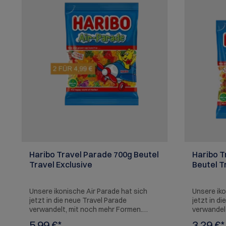
Haribo Travel Parade 700g Beutel
Haribo T
Travel Exclusive
Beutel T
Unsere ikonische Air Parade hat sich
Unsere iko
jetzt in die neue Travel Parade
jetzt in d
verwandelt, mit noch mehr Formen.
verwandel
Also, lassen Sie uns mit der Travel
Also, lass
5,99 €*
3,29 €*