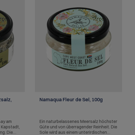
Familien-
es
ingt auch
t – für
ur durch
ke. Gummi
ch und
sse,
lte
salz,
Namaqua Fleur de Sel, 100g
Bay am
Ein naturbelassenes Meersalz höchster
 Kapstadt,
Güte und von überragender Reinheit. Die
ng. Die
Sole wird aus einem unterirdischen