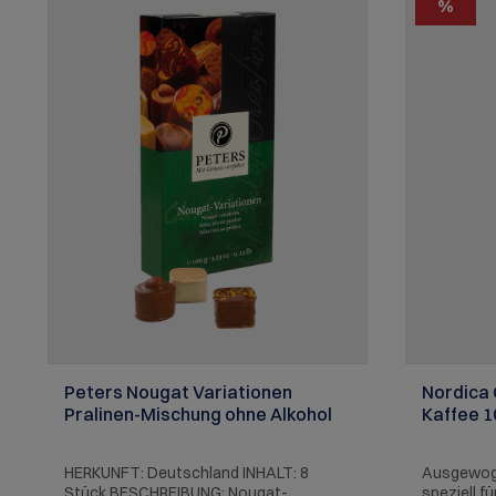
%
Peters Nougat Variationen
Nordica
Pralinen-Mischung ohne Alkohol
Kaffee 1
HERKUNFT: Deutschland INHALT: 8
Ausgewog
Stück BESCHREIBUNG: Nougat-
speziell f