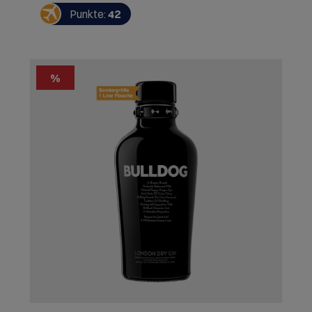
ihre reichhaltigen, vollmundigen Rotweine bekannt
Punkte:
42
ist. "
%