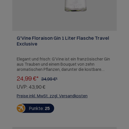
G'Vine Floraison Gin 1 Liter Flasche Travel
Exclusive
Elegant und frisch: G'Vine ist ein französischer Gin
aus Trauben und einem Bouquet von zehn
aromatischen Pflanzen, darunter die kostbare
Weinblüte. G'Vine ist ein original französischer Gin
24,99 €*
34,99 €*
auf Traubenbasis. Trauben bilden die perfekte
Grundlage, um die Komplexität und Geschmeidigkeit
UVP:
43,90 €
der zehn Botanicals von G'Vine zu fördern. Unter
den Botanicals ist die Weinblüte, die den Weinberg
Preise inkl. MwSt. zzgl. Versandkosten
nur wenige Tage im Jahr mit ihrem zarten Duft
beglückt. Die Essenz dieser handgepflückten Blume
Punkte:
25
und der aromatischen Pflanzen werden in einem
Kupferkessel versammelt. So entsteht ein
einzigartig weicher und frischer Gin.