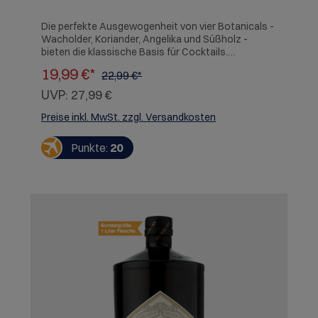
Die perfekte Ausgewogenheit von vier Botanicals -
Wacholder, Koriander, Angelika und Süßholz -
bieten die klassische Basis für Cocktails.
SERVIEREMPFEHLUNG: Unverwechselbare Aromen,
19,99 €*
22,99 €*
die Sie am besten mit Tonic, viel Eis und einer
Zitronenspalte genießen.
UVP:
27,99 €
Preise inkl. MwSt. zzgl. Versandkosten
Punkte:
20