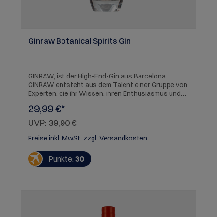
Ginraw Botanical Spirits Gin
GINRAW, ist der High-End-Gin aus Barcelona.
GINRAW entsteht aus dem Talent einer Gruppe von
Experten, die ihr Wissen, ihren Enthusiasmus und
ihr Engagement vereinen, um einen überlegenen Gin
29,99 €*
zu kreieren. Hergestellt in kleinen Chargen von
5.000 Flaschen, einzeln nummeriert, verwendet
UVP:
39,90 €
Ginraw ein einzigartiges Herstellungsverfahren, das
die traditionelle Art mit den neuesten
Preise inkl. MwSt. zzgl. Versandkosten
Niedertemperatur-Destillationstechniken
kombiniert. Das Ergebnis ist ein subtiler und
Punkte:
30
eleganter Gin mit einem frischen Aroma und
Geschmack.