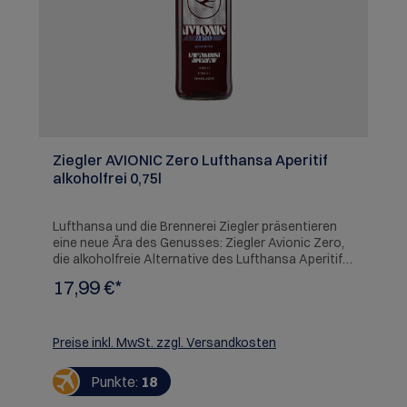
Ziegler AVIONIC Zero Lufthansa Aperitif
alkoholfrei 0,75l
Lufthansa und die Brennerei Ziegler präsentieren
eine neue Ära des Genusses: Ziegler Avionic Zero,
die alkoholfreie Alternative des Lufthansa Aperitifs.
Erleben Sie die pure Frische reifer Pfirsiche,
17,99 €*
belebende Zitrusnoten und ein Bouquet aus
Wildkräutern und Ringelblume, perfekt abgerundet
mit einer feinen Süße und sanfter Bitterkeiten
Bitternote und ausgewogener Säure. Perfekt zum
Preise inkl. MwSt. zzgl. Versandkosten
Mixen - etwa mit Tonic - für einen stilvollen
alkoholfreien Genussmoment. Ziegler AVIONIC Zero
Punkte:
18
- Ein echter Zeitgeist von Travel & Taste, jetzt
auch alkoholfrei. SERVIEREMPFEHLUNG: Eisgekühlt,