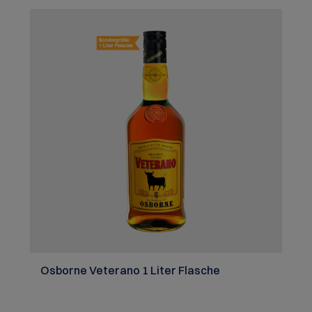
Tonic verbunden, der perfekte Begleiter für jeden
Moment. Dem ist nicht mehr hinzuzufügen, außer
Eis und Zitrone vielleicht … Genießen Sie Ziegler
AVIONIC und machen Sie Ihr Zuhause zur Bühne
des Zeitgeists von Travel & Taste.
Osborne Veterano 1 Liter Flasche