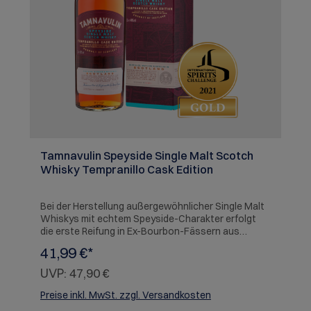
Tamnavulin Speyside Single Malt Scotch
Whisky Tempranillo Cask Edition
Bei der Herstellung außergewöhnlicher Single Malt
Whiskys mit echtem Speyside-Charakter erfolgt
die erste Reifung in Ex-Bourbon-Fässern aus
amerikanischer Eiche, anschließend wird eine
41,99 €*
Auswahl der Spirituose in Ex-Tempranillo-
Rotweinfässer aus Spanien umgefüllt. Tempranillo-
UVP:
47,90 €
Rotweinfässer werden selten für das Finishing und
die Veredelung von Whiskys verwendet. Es handelt
Preise inkl. MwSt. zzgl. Versandkosten
sich um eine dunkle Rebsorte aus Spanien, die für