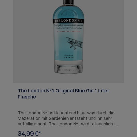
The London Nº1 Original Blue Gin 1 Liter
Flasche
The London Nº1 ist leuchtend blau, was durch die
Mazeration mit Gardenien entsteht und ihn sehr
auffällig macht. The London Nº1 wird tatsächlich in
London im klassischen Stil des 18. und 19.
34,99 €*
Jahrhunderts hergestellt, als London Umschlagsort