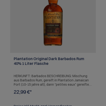
Plantation Original Dark Barbados Rum
40% 1 Liter Flasche
HERKUNFT: Barbados BESCHREIBUNG: Mischung
aus Barbados Rum, gereift in Plantation Jamaican
Port (10-15 jahre alt), dann "petites eaux" gereifter
Rum, verfeinert mit Ferrand-Technik. Toll für
22,99 €*
Cocktails, probieren Sie es mit Ingwerbier.