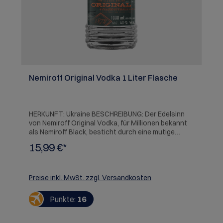
Nemiroff Original Vodka 1 Liter Flasche
HERKUNFT: Ukraine BESCHREIBUNG: Der Edelsinn
von Nemiroff Original Vodka, für Millionen bekannt
als Nemiroff Black, besticht durch eine mutige
Kombination aromatischer Kümmelkörner und
15,99 €*
heimischem Honig, der einen ausdrucksstarken,
runden Geschmack entstehen lässt.
Preise inkl. MwSt. zzgl. Versandkosten
Punkte:
16