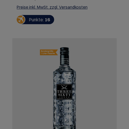
Wein die Graham’s Signatur von Komplexität und
Eleganz in perfekter Balance.
Preise inkl. MwSt. zzgl. Versandkosten
Punkte:
16