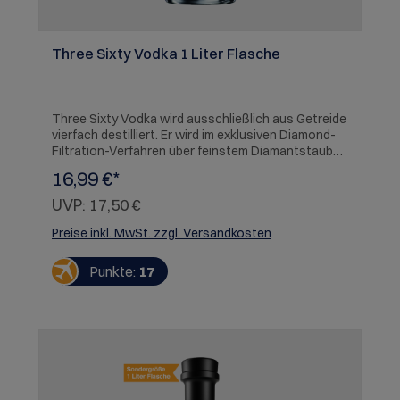
Three Sixty Vodka 1 Liter Flasche
Three Sixty Vodka wird ausschließlich aus Getreide
vierfach destilliert. Er wird im exklusiven Diamond-
Filtration-Verfahren über feinstem Diamantstaub
gefiltert. Das zeigt sich in seinem milden, elegant-
16,99 €*
weichen Geschmack, seiner extremen Reinheit und
Milde.
UVP:
17,50 €
Preise inkl. MwSt. zzgl. Versandkosten
Punkte:
17