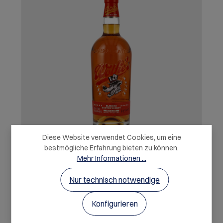
Diese Website verwendet Cookies, um eine
bestmögliche Erfahrung bieten zu können.
Mehr Informationen ...
Loch Lomond Wolfie's Blended Scotch
Whisky First Release 0,7l 40%
Nur technisch notwendige
Ein Whisky, der Musik und Tradition vereint. Der
Konfigurieren
Wolfie’s Blended Scotch Whisky ist eine Hommage
an die Rock’n’Roll Wurzeln von Rod Stewart und
wurde gemeinsam mit der Loch Lomond Distillery