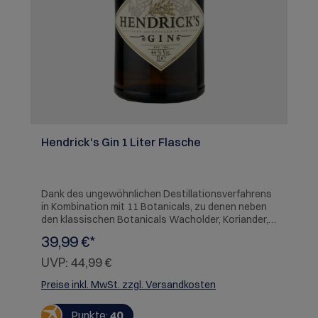
Hendrick's Gin 1 Liter Flasche
Dank des ungewöhnlichen Destillationsverfahrens
in Kombination mit 11 Botanicals, zu denen neben
den klassischen Botanicals Wacholder, Koriander,
Engelwurz, Orangen- und Zitronenschalen, auch
39,99 €*
Veilchenwurzel, Kamille, Pfefferbeeren, Holunder,
Schafgarbe und Kümmel gehören, entsteht ein
UVP:
44,99 €
unvergleichlicher Gin, der von einer stetig
wachsenden Anhängerschaft weltweit sehr
Preise inkl. MwSt. zzgl. Versandkosten
geschätzt wird. Zur Aromatisierung werden
Essenzen aus Damaszener-Rosen und den besten
Punkte:
40