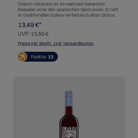
Osborn Veterano ist ein weltweit bekannter
Klassiker unter den spanischen Spirituosen. Er reift
im traditionellen Solera-Verfahren in alten Oloroso-
Sherry-Eichenholzfässern. Kräftig und leuchtend
13,49 €*
bernsteinfarben, intensiv und harmonisch mit
Aromen von Pflaumen und Trauben, vereint mit den
UVP:
15,50 €
Eichennoten der Fasslagerung.
Preise inkl. MwSt. zzgl. Versandkosten
Punkte:
13