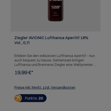
Ziegler AVIONIC Lufthansa Aperitif 18%
Vol., 0,7l
Erleben Sie den exklusiven Lufthansa Aperitif – nun
auch bequem zu Hause. Gemeinsam bringen
Lufthansa und Brennerei Ziegler eine Weltpremiere
direkt in Ihr Wohnzimmer: Ziegler AVIONIC, den
19,99 €*
Lufthansa Aperitif. Bisher als exklusives
Geschmackserlebnis an Bord und in den Lufthansa
Lounges erhältlich – doch nun können Sie diesen
besonderen Genuss auch mit zu Hause erleben und
Preise inkl. MwSt. zzgl. Versandkosten
mit Freunden teilen. Schmecken Sie saftige
Pfirsiche, eingebunden von frischen Zitrusnoten.
Punkte:
20
Florale, dezente Wildwiesenkräuter mit
harmonischer Ringelblume. Eine lange Süße mit
angenehmer Bitternote und präsenter Säure, mit