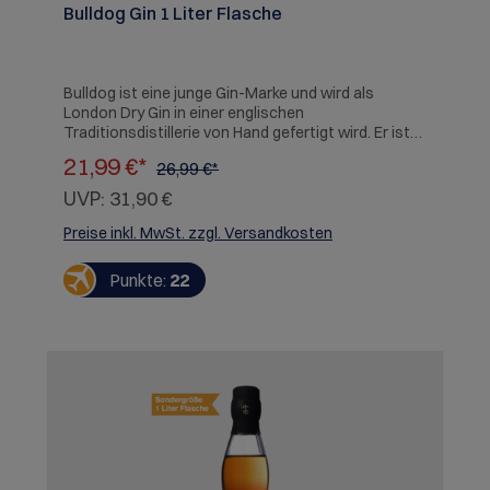
Bulldog Gin 1 Liter Flasche
Bulldog ist eine junge Gin-Marke und wird als
London Dry Gin in einer englischen
Traditionsdistillerie von Hand gefertigt wird. Er ist
4-fach destilliert und enthält eine exotische
21,99 €*
26,99 €*
Melange von insgesamt 12 natürlichen Botanicals
aus acht verschiedenen Ländern, darunter
UVP:
31,90 €
Lavendel, Lotusblätter, Dragon Eye und organisch
angebauter Wacholder aus Italien. Sehr präsente
Preise inkl. MwSt. zzgl. Versandkosten
Wacholdernote, gefolgt von Zitrusfrucht und
verschiedenen Kräuter. Am Gaumen mischen sich
Punkte:
22
florale Noten dazu. Der Gin ist weich, ohne dass
hierbei der charakteristische Wacholder-
Geschmack verloren geht.