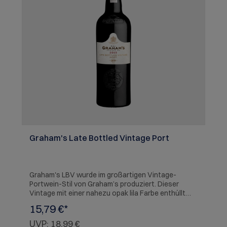
Graham's Late Bottled Vintage Port
Graham's LBV wurde im großartigen Vintage-
Portwein-Stil von Graham’s produziert. Dieser
Vintage mit einer nahezu opak lila Farbe enthüllt
vibrierende Aromen von Brombeeren und dunkler
15,79 €*
Kirsche sowie Noten von frisch gepflückter Minze.
Vollmundig mit Brombeerfruchtaromen, zeigt dieser
UVP:
18,99 €