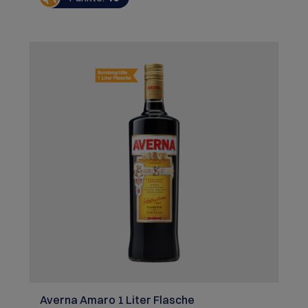
holländischen Salatgurken verwendet und
nachträglich hinzugefügt. Die einzigartige
Komplexität des Bouquets kommt im Geschmack
wundervoll zur Geltung. Dank der beiden
Hauptdarsteller erfrischende Gurke und
Damaszener-Rosen eignet er sich perfekt als
Grundlage für viele Cocktails, aber besonders für
die moderne Variante des Gin Tonic mit etwas
Gurke.
Averna Amaro 1 Liter Flasche