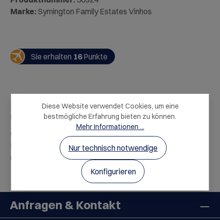
Marke:
Symington Family Estates Vinhos
Sie erhalten
16
Punkte
Diese Website verwendet Cookies, um eine
Beschreibung
bestmögliche Erfahrung bieten zu können.
Mehr Informationen ...
Graham's LBV wurde im großartigen Vintage-Portwein-
Stil von Graham’s produziert. Dieser Vintage mit einer
Nur technisch notwendige
nahezu opak lila…
Mehr
Konfigurieren
Anfragen & Kontakt