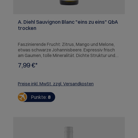
A. Diehl Sauvignon Blanc "eins zu eins" QbA
trocken
Faszinierende Frucht: Zitrus, Mango und Melone,
etwas schwarze Johannisbeere. Expressiv frisch
am Gaumen, tolle Mineralität. Dichte Struktur und
langer Abgang. Ein Paradebeispiel für einen
7,99 €*
deutschen Sauvignon Blanc!
SERVIEREMPFEHLUNG: Spargel mit Vinaigrette,
Gemüselasagne, Rohkost
Preise inkl. MwSt. zzgl. Versandkosten
Punkte:
8