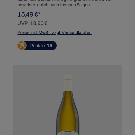
unwiderstehlich nach frischen Feigen,
Holunderblüten und etwas Brennnessel, am
15,49 €*
Gaumen angenehm zupackend und gehaltvoll mit
frischem Säurespiel. SERVIEREMPFEHLUNG:
UVP:
18,90 €
Spargel, Meeresfrüchte, Fisch und Hummer
Preise inkl. MwSt. zzgl. Versandkosten
Punkte:
15