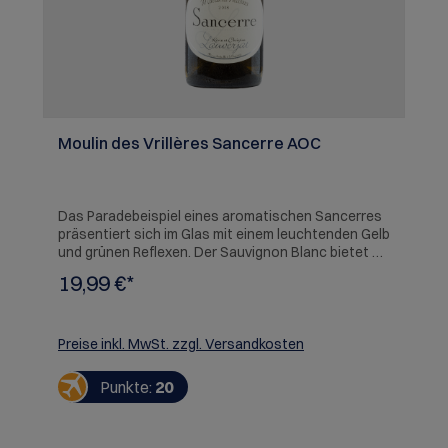
Moulin des Vrillères Sancerre AOC
Das Paradebeispiel eines aromatischen Sancerres
präsentiert sich im Glas mit einem leuchtenden Gelb
und grünen Reflexen. Der Sauvignon Blanc bietet an
Feuerstein erinnernde Aromen - typisch für diese
19,99 €*
Region an der Loire - untermalt von der Frucht reifer
Stachelbeeren. Seidigweich am Gaumen, mit
spritziger Zitrusfrucht und ansprechender
Grapefruitnote am Ende, macht dieser Sancerre
Preise inkl. MwSt. zzgl. Versandkosten
Lust auf ein zweites Glas. SERVIEREMPFEHLUNG:
Fisch und Schalentiere
Punkte:
20