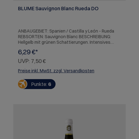
BLUME Sauvignon Blanc Rueda DO
ANBAUGEBIET: Spanien / Castilla y León - Rueda
REBSORTEN: Sauvignon Blanc BESCHREIBUNG:
Hellgelb mit grünen Schattierungen. Intensives
Bouquet mit Aromen saftiger Birne, Mango und
6,29 €*
Papaya zusammen mit getrockneten Kräutern und
Heu. Am Gaumen frisch, fruchtig und lebendig mit
UVP:
7,50 €
einem leichten und frischen Abgang.
SERVIEREMPFEHLUNG: Perfekt zu hausgemachtem
Preise inkl. MwSt. zzgl. Versandkosten
Grillgemüse und sautierten Erbsen mit Schinken.
Punkte:
6