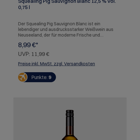
Squealing Pig Sauvignon Blanc 12,5 % Vol.
0,75 l
Der Squealing Pig Sauvignon Blanc ist ein
lebendiger und ausdrucksstarker Weißwein aus
Neuseeland, der für moderne Frische und
unkomplizierten Trinkgenuss steht. Mit seiner
8,99 €*
klaren Stilistik präsentiert er sich aromatisch, frisch
und animierend. Typisch für neuseeländischen
UVP:
11,99 €
Sauvignon Blanc überzeugt er mit intensiver Frucht
und einer knackigen Struktur. Ein dynamischer
Preise inkl. MwSt. zzgl. Versandkosten
Weißwein, der besonders gut zu geselligen
Momenten und warmen Tagen passt.
Punkte:
9