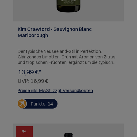
Kim Crawford - Sauvignon Blanc
Marlborough
Der typische Neuseeland-Stil in Perfektion:
Glänzendes Limetten-Grün mit Aromen von Zitrus
und tropischen Früchten, ergänzt um die typisch
grasigen Noten von Sauvignon Blanc aus
13,99 €*
Marlborough. Am Gaumen sehr konzentrierte
Aromen von Ananas, Maracuja, Steinfrüchten und
UVP:
16,99 €
kräutrige Noten. Sehr frisch und animierend!
SERVIEREMPFEHLUNG: Austern, Spargelsalat,
Preise inkl. MwSt. zzgl. Versandkosten
Lobster
Punkte:
14
%