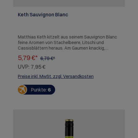
Keth Sauvignon Blanc
Matthias Keth kitzelt aus seinem Sauvignon Blanc
feine Aromen von Stachelbeere, Litschi und
Cassisblättern heraus. Am Gaumen knackig,
gleichzeitig cremig, exotischer Nachhall von
5,79 €*
6,79 €*
Maracuja. Augen zu... und wir sind in Neuseeland!
SERVIEREMPFEHLUNG: Currygerichte,
UVP:
7,95 €
Meeresfrüchte
Preise inkl. MwSt. zzgl. Versandkosten
Punkte:
6