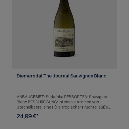
Diemersdal The Journal Sauvignon Blanc
ANBAUGEBIET: Südafrika REBSORTEN: Sauvignon
Blanc BESCHREIBUNG: Intensive Aromen von
Stachelbeere, eine Fülle tropischer Früchte, süße
Grapefrucht und kernige Mineralität. Seine
24,99 €*
exzellente, natürliche Säure verbinden sich mit den
Barrique-Vanillenoten in äußerst harmonischer
Balance zu einem konzentrierten