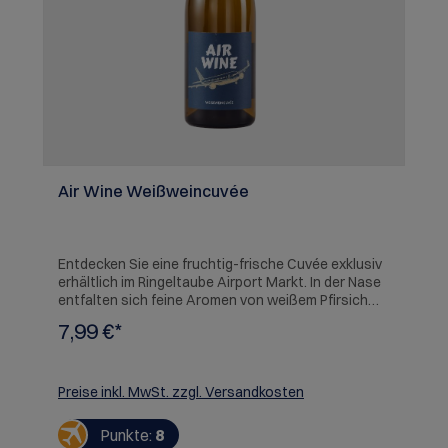
Air Wine Weißweincuvée
Entdecken Sie eine fruchtig-frische Cuvée exklusiv
erhältlich im Ringeltaube Airport Markt. In der Nase
entfalten sich feine Aromen von weißem Pfirsich
und tropischer Fruchtfülle. Am Gaumen zeigt sich
7,99 €*
der Wein cremig und vollmundig, begleitet von einer
erfrischenden Säurestruktur, die für lebendige
Trinkfreude sorgt. 'Air Wine' ist ein besonderer
Genussmoment für alle, die das Besondere suchen,
Preise inkl. MwSt. zzgl. Versandkosten
ob Vielflieger, Aviation-Fan oder Genießer.
Punkte:
8