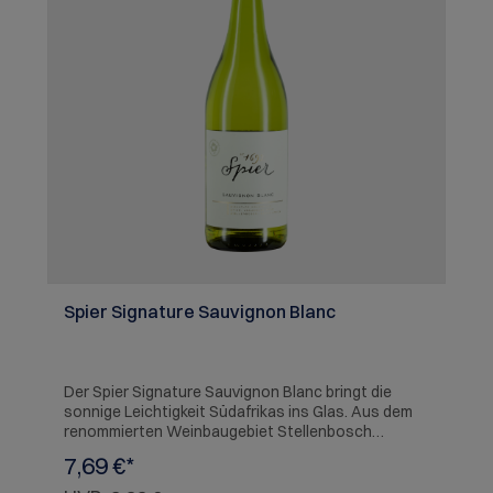
Spier Signature Sauvignon Blanc
Der Spier Signature Sauvignon Blanc bringt die
sonnige Leichtigkeit Südafrikas ins Glas. Aus dem
renommierten Weinbaugebiet Stellenbosch
stammend, begeistert dieser Weißwein mit einer
7,69 €*
lebendigen Frische und einem aromatischen Profil.
Im Duft entfalten sich Noten von Limette,