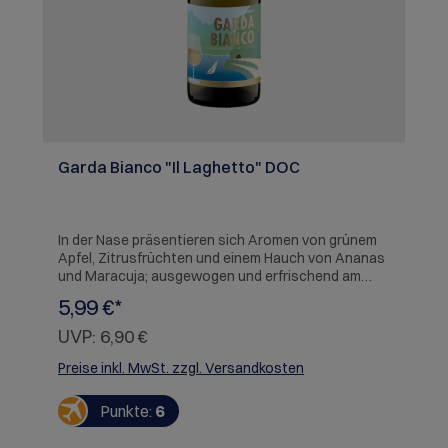
Garda Bianco "Il Laghetto" DOC
In der Nase präsentieren sich Aromen von grünem
Apfel, Zitrusfrüchten und einem Hauch von Ananas
und Maracuja; ausgewogen und erfrischend am
Gaumen mit Nuancen von Pfirsich, Birne und Vanille,
5,99 €*
komplex und lebhaft; saftig und leichte Mineralik im
Abgang SERVIEREMPFEHLUNG: Empfiehlt sich zu
UVP:
6,90 €
Fettucine Alfredo mit Meeresfrüchten in Zitronen-
Butter-Sauce oder leichten Sommersalaten mit
Preise inkl. MwSt. zzgl. Versandkosten
fruchtigen Dressings.
Punkte:
6