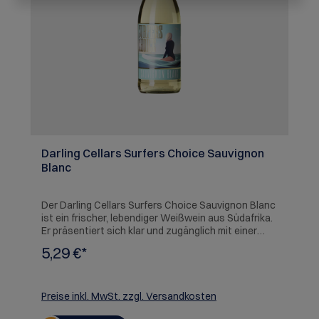
Darling Cellars Surfers Choice Sauvignon
Blanc
Der Darling Cellars Surfers Choice Sauvignon Blanc
ist ein frischer, lebendiger Weißwein aus Südafrika.
Er präsentiert sich klar und zugänglich mit einer
animierenden Frische und typischer Sauvignon-
5,29 €*
Blanc-Stilistik. Seine unkomplizierte Art macht ihn
zu einem idealen Begleiter für warme Tage und
entspannte Genussmomente. Ein moderner
Weißwein mit südafrikanischer Leichtigkeit.
Preise inkl. MwSt. zzgl. Versandkosten
SERVIEREMPFEHLUNG: Ideal zu Fisch,