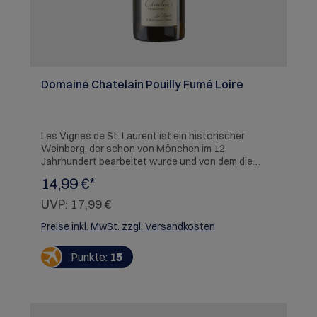
Domaine Chatelain Pouilly Fumé Loire
Les Vignes de St. Laurent ist ein historischer
Weinberg, der schon von Mönchen im 12.
Jahrhundert bearbeitet wurde und von dem die
Trauben für diesen Pouilly Fumé stammen. Im Glas
14,99 €*
zeigt sich eine helle, leicht goldgelbe Färbung. In der
Nase ein intensiver Duft nach frischen
UVP:
17,99 €
Wiesenblumen und Kräutern, einem Hauch
Stachelbeeren und der für die Region so typischen
Preise inkl. MwSt. zzgl. Versandkosten
feinen Feuersteinnote. Am Gaumen finden sich in
bester Harmonie alle Aromen wieder zusammen,
Punkte:
15
begleitet von einer dezenten, frischen Mineralität.
SERVIEREMPFEHLUNG: Sommerliche Salate mit
Meersfrüchten, Spargel