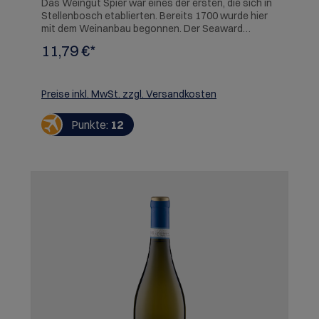
Das Weingut Spier war eines der ersten, die sich in
Stellenbosch etablierten. Bereits 1700 wurde hier
mit dem Weinanbau begonnen. Der Seaward
Sauvignon Blanc ist trocken, zeigt Noten von
11,79 €*
grünen Feigen und tropischen Früchten, Gras, feine
Säure und ist erfrischend am Gaumen.
SERVIEREMPFEHLUNG: Meeresfrüchtesalat
Preise inkl. MwSt. zzgl. Versandkosten
Punkte:
12