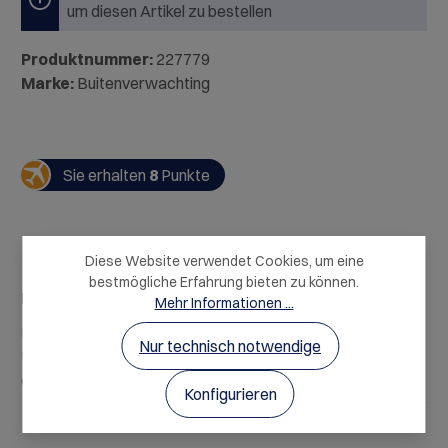
um diesen Artikel zu bestellen
Produktnummer:
227779
Marke:
Buitenverwachting
Sie erhalten
8
Punkte
Diese Website verwendet Cookies, um eine
bestmögliche Erfahrung bieten zu können.
Beschreibung
Mehr Informationen ...
Dieser elegante Sauvignon Blanc aus dem
Nur technisch notwendige
traditionsreichen Anbaugebiet Constantia zeigt sich in
einem klaren Zitronengelb und…
Mehr
Konfigurieren