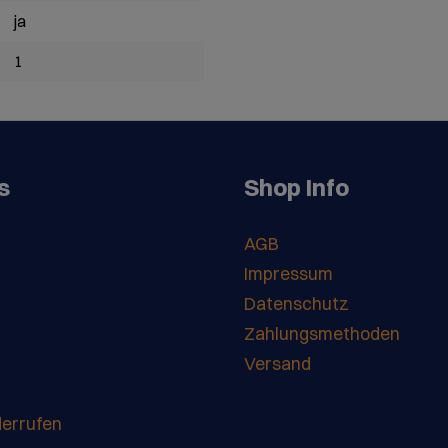
ja
1
s
Shop Info
AGB
Impressum
Datenschutz
Zahlungsmethoden
Versand
derrufen