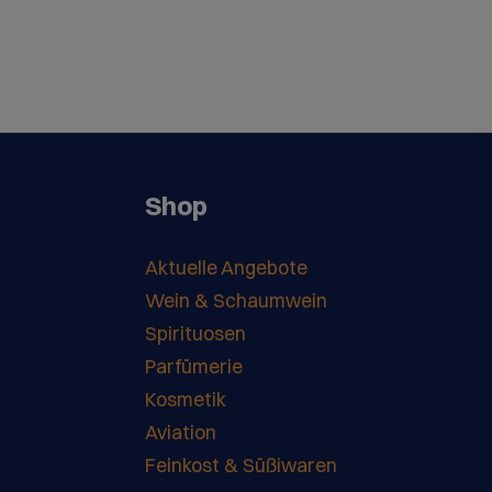
Shop
Aktuelle Angebote
Wein & Schaumwein
Spirituosen
Parfümerie
Kosmetik
Aviation
Feinkost & Süßiwaren