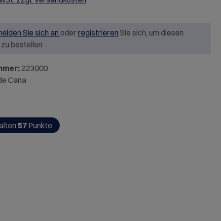
elden Sie sich an
oder
registrieren
Sie sich, um diesen
l zu bestellen
mmer:
223000
 de Cana
alten
57
Punkte