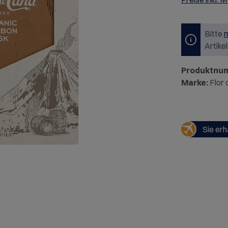
Bitte
m
Artike
Produktnu
Marke:
Flor
Sie erh