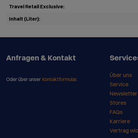
Travel Retail Exclusive:
Inhalt (Liter):
Anfragen & Kontakt
Service
Über uns
Oder über unser
Kontaktformular
.
Service
Newsletter
Stores
FAQs
Karriere
Vertrag wi