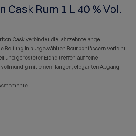
n Cask Rum 1 L 40 % Vol.
rbon Cask verbindet die jahrzehntelange
ie Reifung in ausgewählten Bourbonfässern verleiht
 und gerösteter Eiche treffen auf feine
ollmundig mit einem langen, eleganten Abgang.
nussmomente.