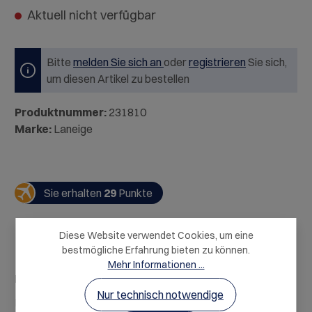
Aktuell nicht verfügbar
Bitte
melden Sie sich an
oder
registrieren
Sie sich,
um diesen Artikel zu bestellen
Produktnummer:
231810
Marke:
Laneige
Sie erhalten
29
Punkte
Diese Website verwendet Cookies, um eine
bestmögliche Erfahrung bieten zu können.
Mehr Informationen ...
Beschreibung
Nur technisch notwendige
Ein Hauch Farbe, intensive Pflege und der typische K-