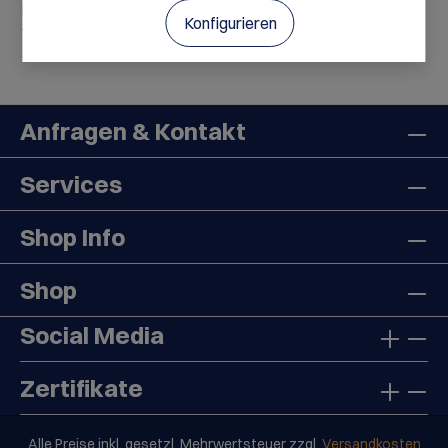
Beauty Glow für die Lippen – das Laneige Glaze Craze
Konfigurieren
Tinted Lip Serum S…
Mehr
Anfragen & Kontakt
Services
Shop Info
Shop
Social Media
Zertifikate
Alle Preise inkl. gesetzl. Mehrwertsteuer zzgl.
Versandkosten