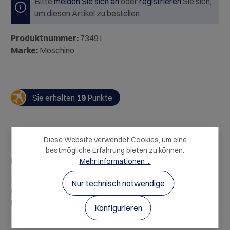
Bitte
melden Sie sich an
oder
registrieren
Sie sich,
um diesen Artikel zu bestellen
Produktnummer:
73491
Marke:
Moschino
Sie erhalten
19
Punkte
Diese Website verwendet Cookies, um eine
bestmögliche Erfahrung bieten zu können.
Beschreibung
Mehr Informationen ...
Ein leuchtendes Frühlings-Bouque, ein Elixier
Nur technisch notwendige
euphorischer Jugendlichkeit und eine verführerische,
inspirierend lebendige Fr…
Mehr
Konfigurieren