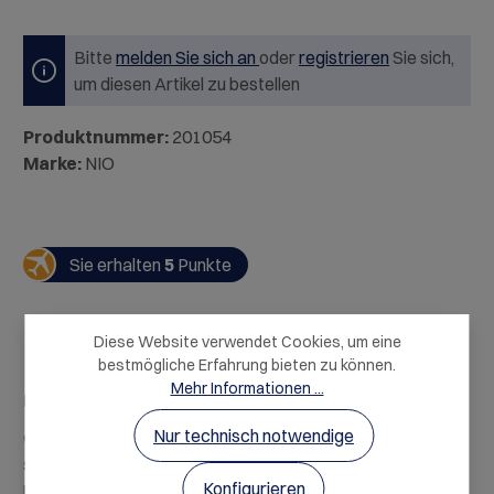
Bitte
melden Sie sich an
oder
registrieren
Sie sich,
um diesen Artikel zu bestellen
Produktnummer:
201054
Marke:
NIO
Sie erhalten
5
Punkte
Diese Website verwendet Cookies, um eine
bestmögliche Erfahrung bieten zu können.
Mehr Informationen ...
Beschreibung
Nur technisch notwendige
Old Fashioned - Die Ursprünge dieses Getränks reichen
so weit zurück, dass es schwer zu sagen ist, wem die
Konfigurieren
Urheberschaft zug…
Mehr