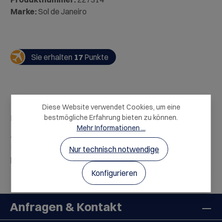
Marke:
Sol de Janeiro
Sie erhalten
17
Punkte
Diese Website verwendet Cookies, um eine
Beschreibung
bestmögliche Erfahrung bieten zu können.
Mehr Informationen ...
Auch bei Reisen müssen Sie nicht auf hochwertige
Pflegeprodukte und Kosmetik verzichten! Unsere
Nur technisch notwendige
praktischen Travel Sizes erf…
Mehr
Konfigurieren
Anfragen & Kontakt