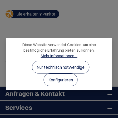
Sie erhalten
7
Punkte
Diese Website verwendet Cookies, um eine
Beschreibung
bestmögliche Erfahrung bieten zu können.
Prickelnd, fruchtig und voller Lebensfreude. Der The
Mehr Informationen ...
Guv'nor Sparkling Rosé vereint die entspannte
Nur technisch notwendige
Leichtigkeit Spaniens mit…
Mehr
Konfigurieren
Anfragen & Kontakt
Services