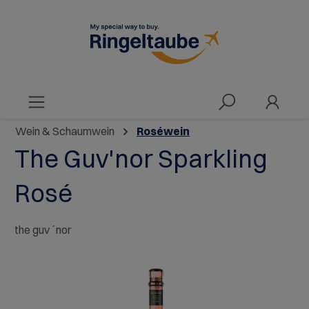
alt springen
Wein & Schaumwein
Roséwein
The Guv'nor Sparkling
Rosé
the guv´nor
Bildergalerie überspringen