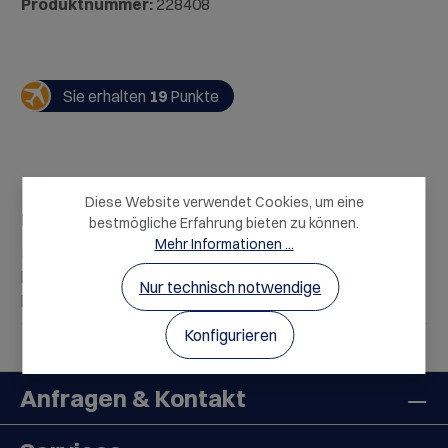
Produktnummer:
228408
Sie erhalten
19
Punkte
Diese Website verwendet Cookies, um eine
Beschreibung
bestmögliche Erfahrung bieten zu können.
Mehr Informationen ...
Mal ehrlich: Auf dem Weihnachtsmarkt hält man sich
lieber an Kinderpunsch, wenn man nicht eiskalt von
Nur technisch notwendige
bitteren Nachwehen…
Mehr
Konfigurieren
Anfragen & Kontakt