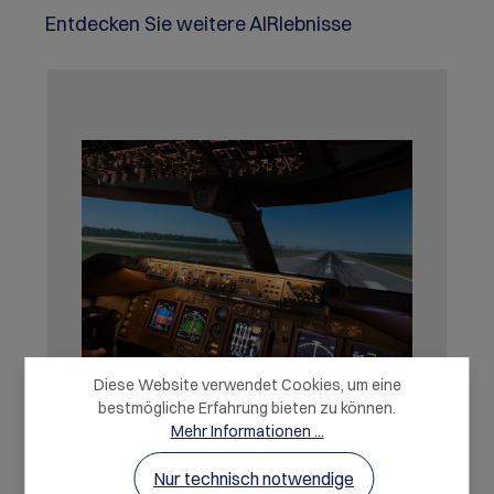
Produktgalerie überspringen
Entdecken Sie weitere AIRlebnisse
Diese Website verwendet Cookies, um eine
bestmögliche Erfahrung bieten zu können.
Mehr Informationen ...
Nur technisch notwendige
B747 Jumbo Köln Flugsimulator Economy