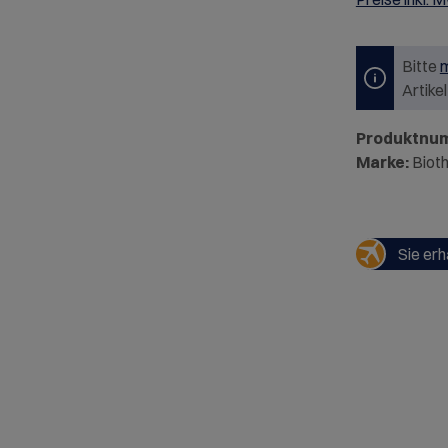
Bitte
m
Artike
Produktnu
Marke:
Biot
Sie erh