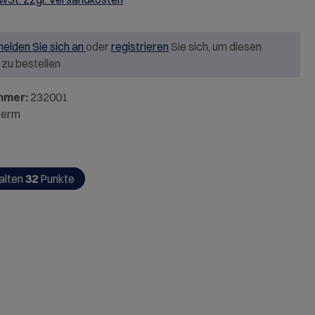
elden Sie sich an
oder
registrieren
Sie sich, um diesen
l zu bestellen
mmer:
232001
herm
alten
32
Punkte