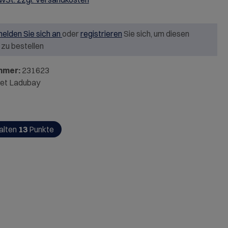
elden Sie sich an
oder
registrieren
Sie sich, um diesen
l zu bestellen
mmer:
231623
et Ladubay
alten
13
Punkte