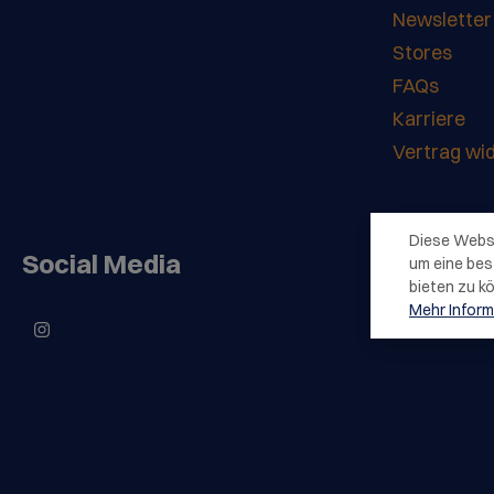
Newsletter
Stores
FAQs
Karriere
Vertrag wi
Diese Webs
Social Media
um eine bes
bieten zu k
Mehr Informa