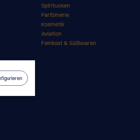
Spirituosen
Parfümerie
Kosmetik
Aviation
Feinkost & Süßiwaren
figurieren