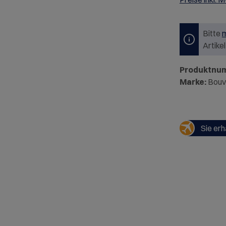
Bitte
m
Artike
Produktnu
Marke:
Bouv
Sie erh