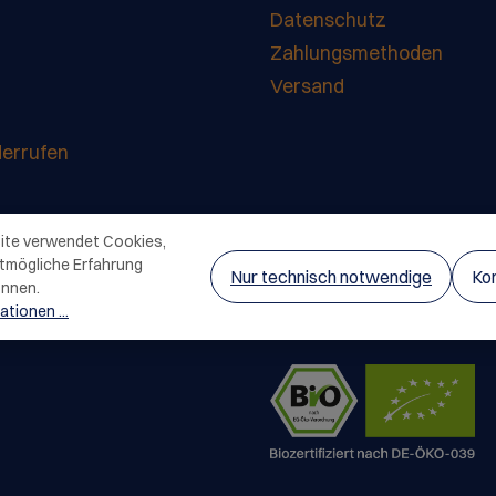
Datenschutz
Zahlungsmethoden
Versand
derrufen
ite verwendet Cookies,
tmögliche Erfahrung
Nur technisch notwendige
Kon
önnen.
tionen ...
Zertifikate