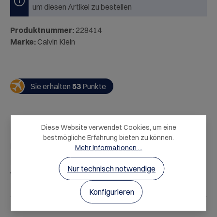
um diesen Artikel zu bestellen
Produktnummer:
228414
Marke:
Calvin Klein
Sie erhalten
53
Punkte
Diese Website verwendet Cookies, um eine
bestmögliche Erfahrung bieten zu können.
Beschreibung
Mehr Informationen ...
Das Calvin Klein Women’s Coffret Travel Retail Exclusive
Nur technisch notwendige
vereint gleich mehrere Duftklassiker in handlichen
Miniaturgrößen –…
Mehr
Konfigurieren