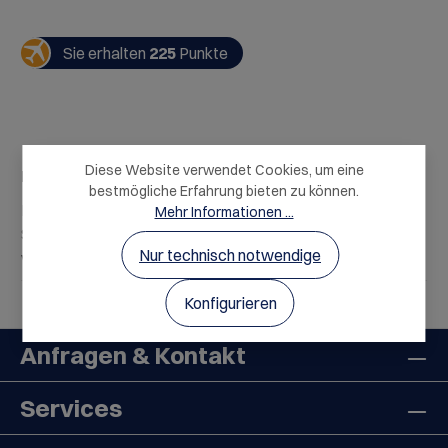
Sie erhalten
225
Punkte
Diese Website verwendet Cookies, um eine
Beschreibung
bestmögliche Erfahrung bieten zu können.
Dom Pérignon ist eine Legende unter den
Mehr Informationen ...
Schaumweinen. Er wird nur als Jahrgangschampagner
Nur technisch notwendige
vinifiziert. Bringt ein Jahrgang n…
Mehr
Konfigurieren
Anfragen & Kontakt
Services