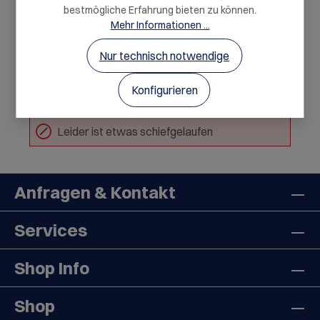
bestmögliche Erfahrung bieten zu können.
Mehr Informationen ...
Nur technisch notwendige
Leider ist etwas schiefgelaufen
Konfigurieren
Leider ist etwas schiefgelaufen
Anfragen & Kontakt
Services
Shop Info
Shop