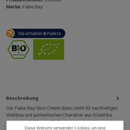
Marke:
False Bay
Sie erhalten
6
Punkte
Beschreibung
Der False Bay Slow Chenin Blanc steht für nachhaltigen
Weinbau und authentischen Charakter aus Südafrika.
Langsame Reifung u…
Mehr
Diese Website verwendet Cookies, um eine