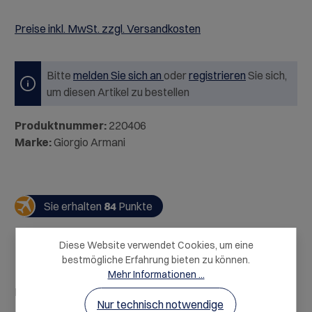
Preise inkl. MwSt. zzgl. Versandkosten
Bitte
melden Sie sich an
oder
registrieren
Sie sich,
um diesen Artikel zu bestellen
Produktnummer:
220406
Marke:
Giorgio Armani
Sie erhalten
84
Punkte
Diese Website verwendet Cookies, um eine
bestmögliche Erfahrung bieten zu können.
Mehr Informationen ...
Beschreibung
Nur technisch notwendige