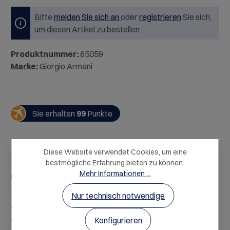
Bitte
melden Sie sich an
oder
registrieren
Sie sich,
um diesen Artikel zu bestellen
Produktnummer:
65059
Marke:
Giorgio Armani
Sie erhalten
99
Punkte
Diese Website verwendet Cookies, um eine
bestmögliche Erfahrung bieten zu können.
Mehr Informationen ...
Beschreibung
Das Sì Passione von Giorgio Armani ist der Herzschlag
Nur technisch notwendige
der Vision moderner Femininität. Sì Passione im sehr
eleganten Fläschc…
Mehr
Konfigurieren