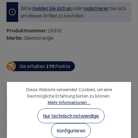
Bitte
melden Sie sich an
oder
registrieren
Sie sich,
um diesen Artikel zu bestellen
Produktnummer:
29332
Marke:
Glenmorangie
Sie erhalten
170
Punkte
Diese Website verwendet Cookies, um eine
bestmögliche Erfahrung bieten zu können.
Mehr Informationen ...
Beschreibung
HERKUNFT: Schottland / HighlandsBESCHREIBUNG:
Nur technisch notwendige
Glenmorangie "Signet" ist das handwerkliche
Meisterstück der Highlanddestiller…
Mehr
Konfigurieren