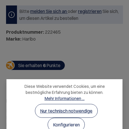
Bitte
melden Sie sich an
oder
registrieren
Sie sich,
um diesen Artikel zu bestellen
Produktnummer:
222465
Marke:
Haribo
Sie erhalten
6
Punkte
Diese Website verwendet Cookies, um eine
bestmögliche Erfahrung bieten zu können.
Mehr Informationen ...
Beschreibung
Der Haribo Sailor Mix bietet eine abwechslungsreiche
Nur technisch notwendige
Mischung verschiedener Fruchtgummi- und
Lakritzspezialitäten. Unterschi…
Mehr
Konfigurieren