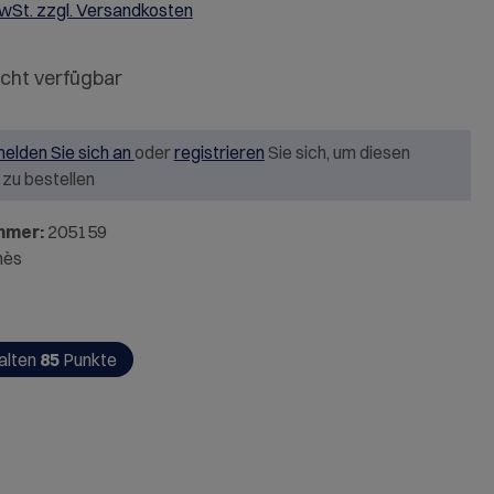
MwSt. zzgl. Versandkosten
icht verfügbar
elden Sie sich an
oder
registrieren
Sie sich, um diesen
l zu bestellen
mmer:
205159
mès
alten
85
Punkte