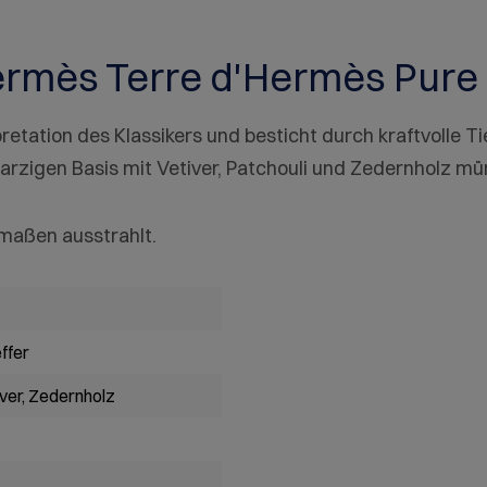
ermès Terre d'Hermès Pure 
etation des Klassikers und besticht durch kraftvolle Tief
harzigen Basis mit Vetiver, Patchouli und Zedernholz m
rmaßen ausstrahlt.
effer
iver
, Zedernholz