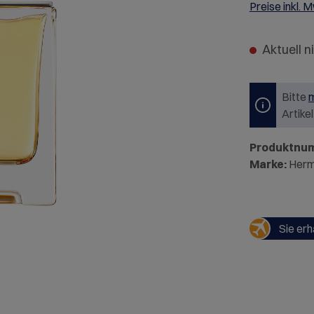
Preise inkl. 
Aktuell n
Bitte
m
Artike
Produktnu
Marke:
Her
Sie erh