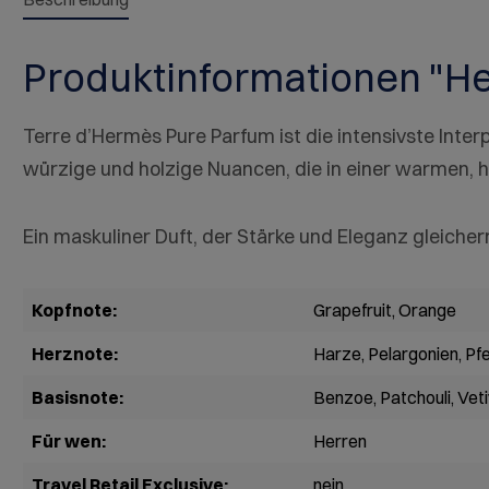
Produktinformationen "H
Terre d’Hermès Pure Parfum ist die intensivste Interpr
würzige und holzige Nuancen, die in einer warmen, 
Ein maskuliner Duft, der Stärke und Eleganz gleiche
Kopfnote:
Grapefruit
, Orange
Herznote:
Harze
, Pelargonien
, Pf
Basisnote:
Benzoe
, Patchouli
, Vet
Für wen:
Herren
Travel Retail Exclusive:
nein