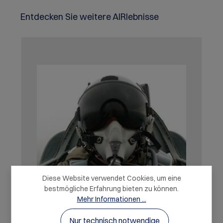
Produktgalerie überspringen
Entdecken Sie weitere AIRlebnisse
Diese Website verwendet Cookies, um eine
bestmögliche Erfahrung bieten zu können.
Mehr Informationen ...
Nur technisch notwendige