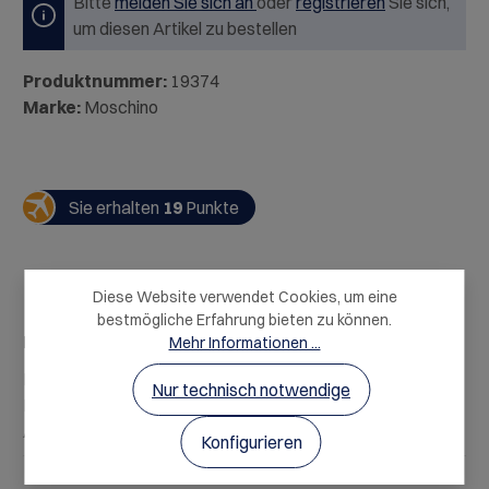
Bitte
melden Sie sich an
oder
registrieren
Sie sich,
um diesen Artikel zu bestellen
Produktnummer:
19374
Marke:
Moschino
Sie erhalten
19
Punkte
Diese Website verwendet Cookies, um eine
bestmögliche Erfahrung bieten zu können.
Beschreibung
Mehr Informationen ...
Die Zartheit von Zyklamen. Die Frische von Kumquat und
Nur technisch notwendige
Rosenholz. Die wohltuende Harmonie von Zedernholz,
Amber und Moschus.…
Mehr
Konfigurieren