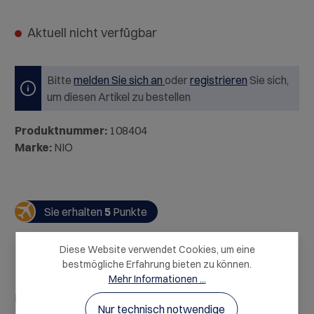
Aktuell nicht verfügbar
Bitte
melden Sie sich an
oder
registrieren
Sie sich,
um diesen Artikel zu bestellen
Produktnummer:
108404
Marke:
NIO
Sie erhalten
5
Punkte
Diese Website verwendet Cookies, um eine
bestmögliche Erfahrung bieten zu können.
Mehr Informationen ...
Beschreibung
Nur technisch notwendige