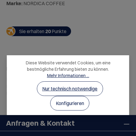
Marke:
NORDICA COFFEE
Sie erhalten
20
Punkte
Diese Website verwendet Cookies, um eine
Beschreibung
bestmögliche Erfahrung bieten zu können.
Mehr Informationen ...
Der FINEST CREMA steht für ausgewogenen
Kaffeegenuss auf höchstem Niveau und wurde speziell
Nur technisch notwendige
für die Zubereitung im Vollautom…
Mehr
Konfigurieren
Anfragen & Kontakt