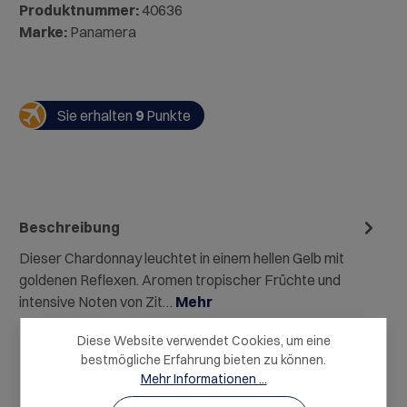
Produktnummer:
40636
Marke:
Panamera
Sie erhalten
9
Punkte
Beschreibung
Dieser Chardonnay leuchtet in einem hellen Gelb mit
goldenen Reflexen. Aromen tropischer Früchte und
intensive Noten von Zit…
Mehr
Diese Website verwendet Cookies, um eine
bestmögliche Erfahrung bieten zu können.
Mehr Informationen ...
Leider ist etwas schiefgelaufen