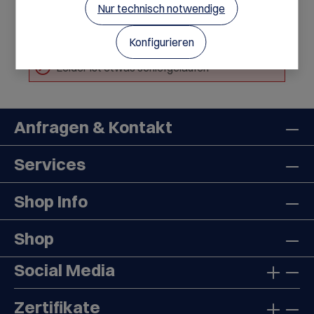
Nur technisch notwendige
Konfigurieren
Leider ist etwas schiefgelaufen
Anfragen & Kontakt
Services
Shop Info
Shop
Social Media
Zertifikate