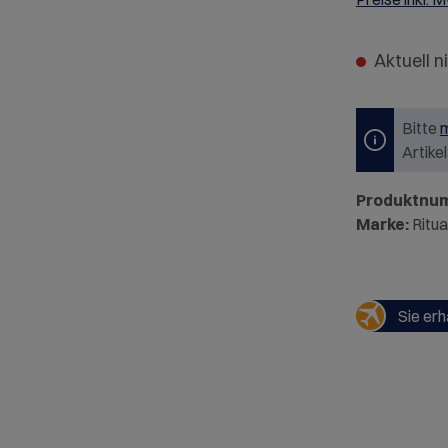
Aktuell n
Bitte
m
Artike
Produktnu
Marke:
Ritua
Sie erh