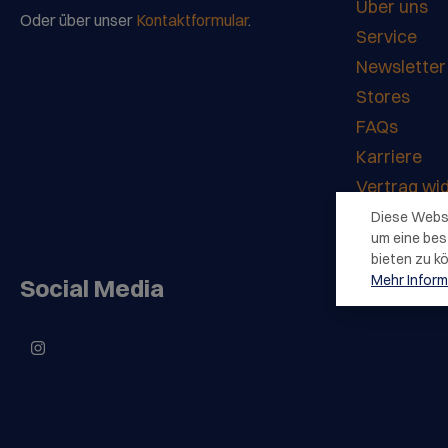
Über uns
Oder über unser
Kontaktformular
.
Service
Newsletter
Stores
FAQs
Karriere
Vertrag wi
Diese Webs
um eine bes
bieten zu k
Mehr Informa
Social Media