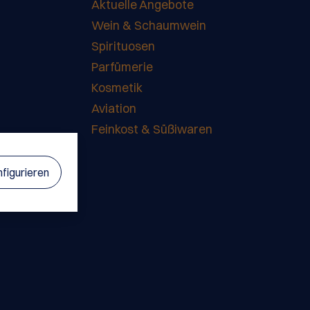
Aktuelle Angebote
 gesunden Glanz.
 Duft aus
Wein & Schaumwein
te und Reismilch
Spirituosen
llen Produkten eine
 frische und feminine
Parfümerie
 macht jede
g zu einem kleinen
Kosmetik
moment. Das Set
Aviation
us: Shower Gel 50
 Cream 70 ml +
Feinkost & Süßiwaren
0 ml + Conditioner
figurieren