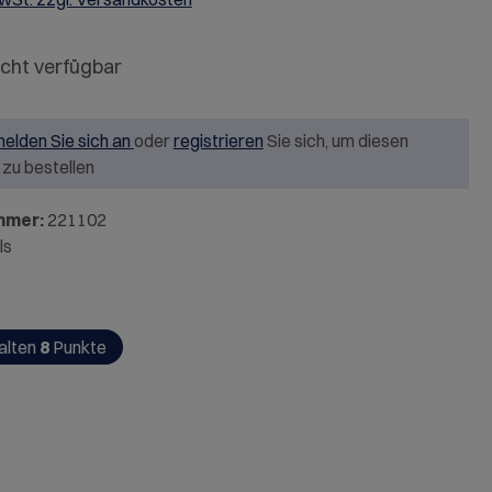
icht verfügbar
elden Sie sich an
oder
registrieren
Sie sich, um diesen
l zu bestellen
mmer:
221102
ls
alten
8
Punkte