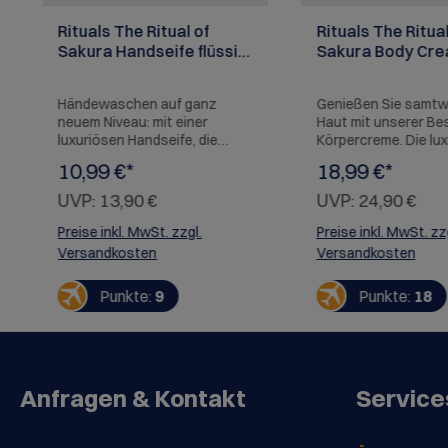
Rituals The Ritual of
Rituals The Ritual
Sakura Handseife flüssig,
Sakura Body Cre
300ml
220ml
Händewaschen auf ganz
Genießen Sie samtw
neuem Niveau: mit einer
Haut mit unserer Bes
luxuriösen Handseife, die
Körpercreme. Die lu
reinigt und pflegt. Verwandeln
Formulierung mit rei
10,99 €*
18,99 €*
Sie alltägliche Routinen in
Textur ist angereich
bedeutungsvolle Momente
pflegender Reismilc
UVP:
13,90 €
UVP:
24,90 €
mit diesem beruhigend
süßen Duft von Kirs
blumigen Duft. angereichert
Hinweis: Rituals hat
Preise inkl. MwSt. zzgl.
Preise inkl. MwSt. zz
mit pflegender Reismilch und
Design der Body Cr
Versandkosten
Versandkosten
dem süßen Duft von
aufgefrischt. Die V
Kirschblüten.
kann daher von der 
Punkte:
9
Punkte:
18
abweichen. Der Inhal
gleich.
Anfragen & Kontakt
Service