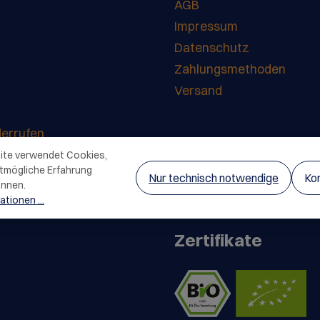
AGB
und einen
Der zarte
Impressum
Kirschblü
Datenschutz
verleiht a
elegante,
Zahlungsmethoden
Note und
Anwendun
Versand
Wohlfühl
besteht a
ml + Body
derrufen
Shampoo 7
70 ml
ite verwendet Cookies,
tmögliche Erfahrung
Nur technisch notwendige
Kon
önnen.
tionen ...
Zertifikate