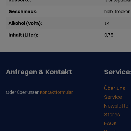
Geschmack:
halb-trocken
Alkohol (Vol%):
14
Inhalt (Liter):
0,75
Anfragen & Kontakt
Service
Über uns
Oder über unser
Kontaktformular
.
Service
Newsletter
Stores
FAQs