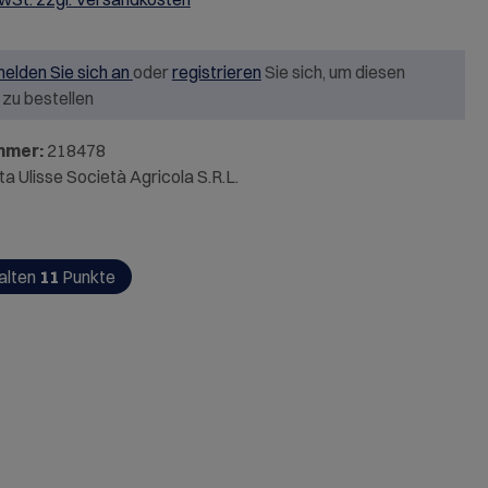
elden Sie sich an
oder
registrieren
Sie sich, um diesen
l zu bestellen
mmer:
218478
a Ulisse Società Agricola S.R.L.
alten
11
Punkte