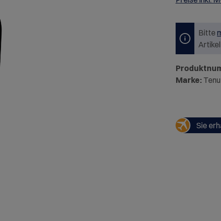
Bitte
m
Artike
Produktnu
Marke:
Tenut
Sie erh