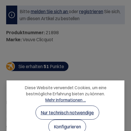
Bitte
melden Sie sich an
oder
registrieren
Sie sich,
um diesen Artikel zu bestellen
Produktnummer:
21898
Marke:
Veuve Clicquot
Sie erhalten
51
Punkte
Diese Website verwendet Cookies, um eine
bestmögliche Erfahrung bieten zu können.
Mehr Informationen ...
Beschreibung
Der Brut Yellow Label ist das Aushängeschild des
Nur technisch notwendige
Hauses Veuve Clicquot. Er besticht durch seine
goldgelbe Farbe, zeigt Arome…
Mehr
Konfigurieren