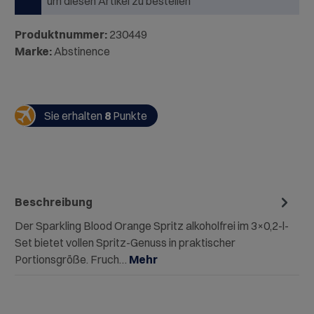
um diesen Artikel zu bestellen
Produktnummer:
230449
Marke:
Abstinence
Sie erhalten
8
Punkte
Beschreibung
Der Sparkling Blood Orange Spritz alkoholfrei im 3×0,2-l-
Set bietet vollen Spritz-Genuss in praktischer
Portionsgröße. Fruch…
Mehr