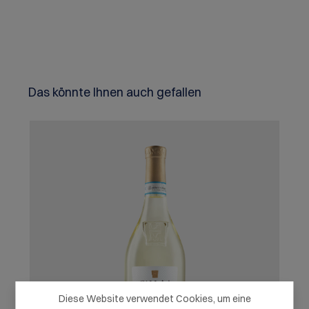
Produktgalerie überspringen
Das könnte Ihnen auch gefallen
Diese Website verwendet Cookies, um eine