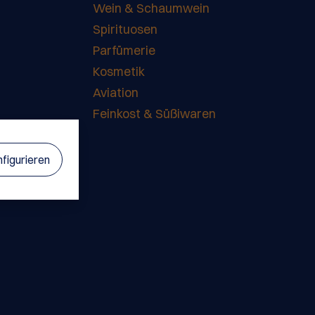
Wein & Schaumwein
Spirituosen
Parfümerie
Kosmetik
Aviation
Feinkost & Süßiwaren
figurieren