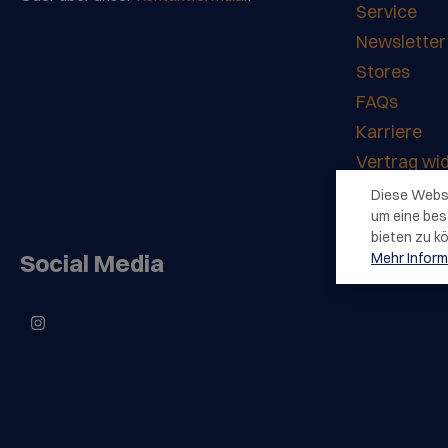
Service
Newsletter
Stores
FAQs
Karriere
Vertrag wi
Diese Webs
um eine bes
bieten zu k
Social Media
Mehr Informa