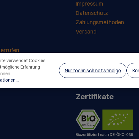
zwischendurch.
Impressum
Datenschutz
Zahlungsmethoden
Versand
derrufen
ite verwendet Cookies,
tmögliche Erfahrung
Nur technisch notwendige
Kon
önnen.
tionen ...
Zertifikate