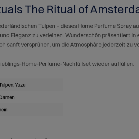
tuals The Ritual of Amste
ederländischen Tulpen – dieses Home Perfume Spray aus
 und Eleganz zu verleihen. Wunderschön präsentiert in
nfach sanft versprühen, um die Atmosphäre jederzeit zu v
m Lieblings-Home-Perfume-Nachfüllset wieder auffüllen.
Tulpen
, Yuzu
Damen
nein