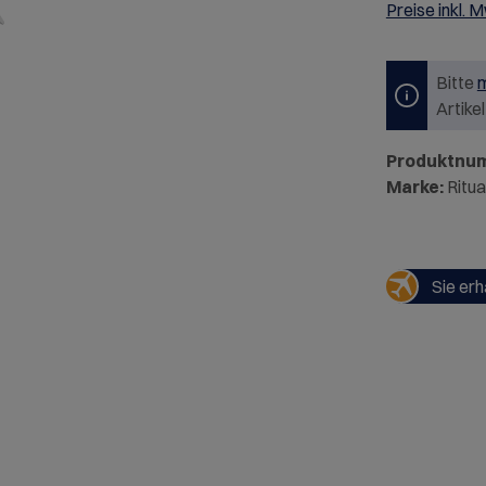
Preise inkl. 
Bitte
m
Artike
Produktnu
Marke:
Ritua
Sie erh