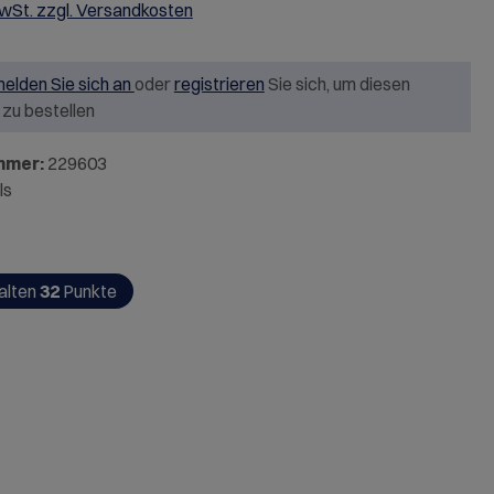
MwSt. zzgl. Versandkosten
elden Sie sich an
oder
registrieren
Sie sich, um diesen
l zu bestellen
mmer:
229603
ls
alten
32
Punkte