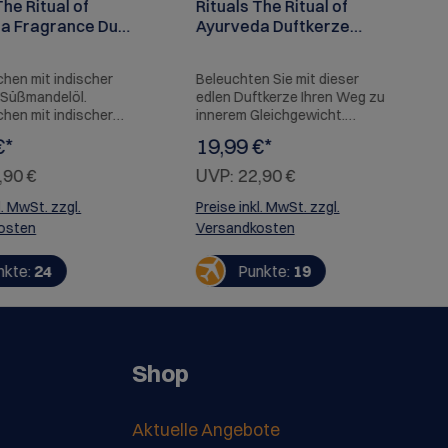
The Ritual of
Rituals The Ritual of
a Fragrance Duft
Ayurveda Duftkerze
250ml
Scented Candle 290g
hen mit indischer
Beleuchten Sie mit dieser
 Süßmandelöl.
edlen Duftkerze Ihren Weg zu
hen mit indischer
innerem Gleichgewicht.
 Süßmandelöl.
Basierend auf traditionellen
€*
19,99 €*
Sie den sanften
ayurvedischen Inhaltsstoffen,
alten ayurvedischen
wie Süßmandelöl und
,90 €
UVP:
22,90 €
offe Mandelöl und
indischer Rose. Die Kerze
ose, für eine
brennt bis zu 27 Stunden lang.
l. MwSt. zzgl.
Preise inkl. MwSt. zzgl.
hende Wirkung auf
osten
Versandkosten
d Seele. Perfekt für
e Haus: vom
nkte:
24
Punkte:
19
er und Badezimmer
üche bis hin zur
 Tipp: Kombinieren
n noch intensiveres
nis die
hen mit der The
Shop
 Ayurveda Duftkerze
Aktuelle Angebote