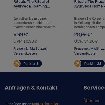
Rituals The Ritual of
Rituals The Ritual
Ayurveda Foaming
Ayurveda Home 
Shower Gel, 200ml
400 ml
Genießen Sie mit einer
Bringen Sie Körper u
besonderen Kombination
in Einklang mit der
ayurvedischer Inhaltsstoffe
beruhigenden Kompo
ein harmonisches
aus indischer Rose 
8,99 €*
28,99 €*
Duscherlebnis. Angereichert
süßem Mandelöl in 
mit Süßmandelöl und der
The Ritual of Ayurv
UVP:
10,90 €
UVP:
34,90 €
beruhigenden Essenz
Perfume Spray. Wu
indischer Rosen macht dieser
präsentiert in einer
Preise inkl. MwSt. zzgl.
Preise inkl. MwSt. zz
Schaum die alltägliche
wiederverwendbare
Versandkosten
Versandkosten
Dusche zu etwas
Glasflasche, die per
Besonderem.
unsere Duftkerzen 
Punkte:
8
Punkte:
28
Duftstäbchen abgest
Einfach sanft versp
die Atmosphäre jede
veredeln. Sobald di
leer ist, können Sie s
Ihrem Lieblings-Hom
Anfragen & Kontakt
Service
Perfume-Nachfüllset
auffüllen.
Über uns
Oder über unser
Kontaktformular
.