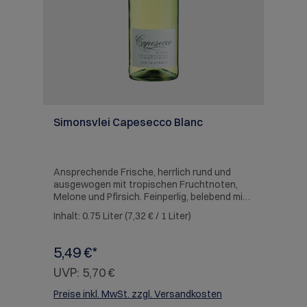
t
Simonsvlei Capesecco Blanc
S
Ansprechende Frische, herrlich rund und
Er
ausgewogen mit tropischen Fruchtnoten,
An
Melone und Pfirsich. Feinperlig, belebend mit
So
animierender Fruchtigkeit. Eine Kompostion
sü
Inhalt:
0.75 Liter
(7,32 € / 1 Liter)
In
aus Chenin Blanc, Muscat und Ruby.
Er
SERVIEREMPFEHLUNG: Sologenuss für die
au
gesellige Runde
C
5,49 €*
5
So
UVP:
5,70 €
U
Preise inkl. MwSt. zzgl. Versandkosten
Pr