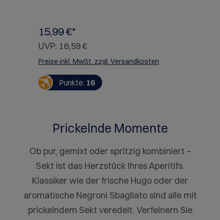
Bitterorange und aromatischen Kräutern.
M
Seine strahlende orange Farbe und sein
ei
an
besonders bitter-süßer Geschmack kommen
d'
ch
aus einem Geheimrezept, das seit seiner
Ke
15,99 €*
1
Herstellung 1919 nie geändert wurde.
un
UVP:
16,59 €
C
U
Preise inkl. MwSt. zzgl. Versandkosten
Pr
Punkte:
16
e,
cht
Prickelnde Momente
en
on
Ob pur, gemixt oder spritzig kombiniert –
Sekt ist das Herzstück Ihres Aperitifs.
Klassiker wie der frische Hugo oder der
aromatische Negroni Sbagliato sind alle mit
prickelndem Sekt veredelt. Verfeinern Sie