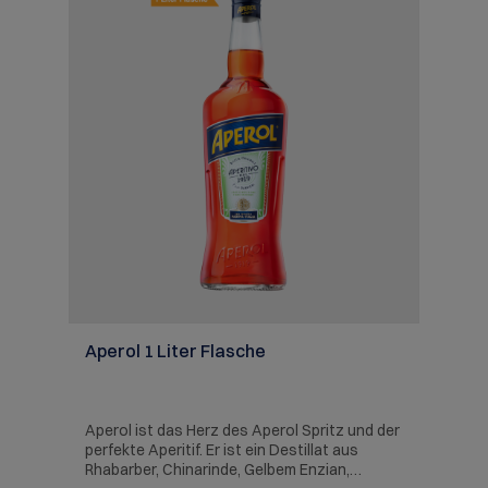
Aperol 1 Liter Flasche
N
if
Aperol ist das Herz des Aperol Spritz und der
No
perfekte Aperitif. Er ist ein Destillat aus
L
ne
Rhabarber, Chinarinde, Gelbem Enzian,
Sc