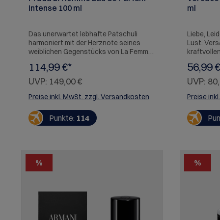
Intense 100 ml
ml
Das unerwartet lebhafte Patschuli
Liebe, Lei
harmoniert mit der Herznote seines
Lust: Vers
weiblichen Gegenstücks von La Femme
kraftvolle
Prada Intense. Tonkabohne und
ist. Intens
114,99 €*
56,99 €
Sandelholz verleihen dem Amber-Akkord
Haut, eleg
eine sanfte Nuance.
zeitgenös
UVP:
149,00 €
UVP:
80,
Mittelmeer
Mythologi
Preise inkl. MwSt. zzgl. Versandkosten
Preise ink
Punkte:
114
Pun
%
%