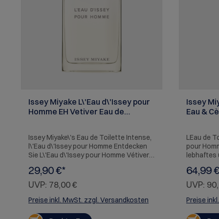
Issey Miyake L\'Eau d\'Issey pour
Issey Mi
Homme EH Vetiver Eau de
Eau & Cè
Toilette Intense 50 ml
Intense 
Issey Miyake\'s Eau de Toilette Intense,
LEau de To
l\'Eau d\'Issey pour Homme Entdecken
pour Homm
Sie L\'Eau d\'Issey pour Homme Vétiver,
lebhaftes 
das neue vegan-zertifizierte Issey
eingebund
29,90 €*
64,99 €
Miyake Eau de Toilette Intense für
Kraftvolle
Männer. Die holzigen Noten von
die Frisc
UVP:
78,00 €
UVP:
90,
kraftvollem Vétiver werden durch
von Issey 
würzigen Ingwer und warmen Salbei
Klassikerd
Preise inkl. MwSt. zzgl. Versandkosten
Preise ink
abgerundet. Eine elegante Formulierung,
Design wi
die nur das Wesentliche enthält, wie
Barriere z