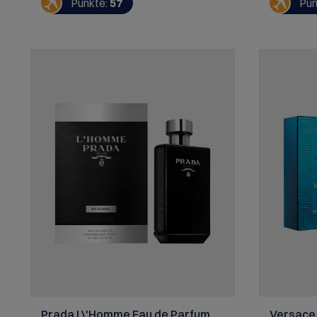
Punkte:
57
Pun
eine süchtig machende Ode an die
durchbrich
Elemente der Natur. In diesem neuen Eau
wird jetz
de Toilette Intense verströmt die
gekrönt. M
Vétiverwurzel ihre holzige Oppulenz.
durchsche
Der Flak on von L\'Eau d\'Issey pour
auf Nat ur
Homme Vétiver besteht zu 20 % aus
texturiert
recyceltem Glas und hat einen
Zedernholz
Verschluss, der plastikfrei ist und aus
Die Flako
Holz aus nachhaltig bewirtschafteten
recycelte
Wäldern hergestellt wurde. L\'Eau
Eschenhol
d\'Issey pour Homme Vétiver ist ein
gefertigt,
veganer Duft, der zu 93% aus
und natürl
Inhaltsstoffen natürlichen Ursprungs
anderen gl
besteht und dessen Formel nur durch
Homme Eau
unbedenkliche Inhaltsstoffe stabilisiert
Duft mit 9
wird. DUFTNOTEN: Kopf: Ingwer Herz:
Muskatellersalbei Basis: Vétiver
Prada L\'Homme Eau de Parfum
Versace 