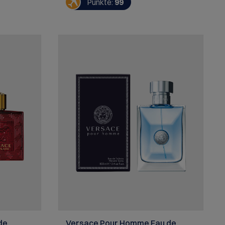
Punkte:
99
magnetisierender Wucht.
de
Versace Pour Homme Eau de