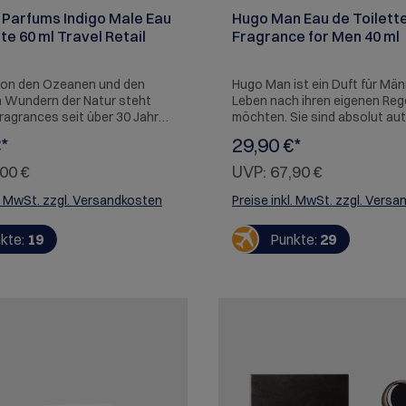
 Parfums Indigo Male Eau
Hugo Man Eau de Toilett
te 60 ml Travel Retail
Fragrance for Men 40 ml
 von den Ozeanen und den
Hugo Man ist ein Duft für Männ
n Wundern der Natur steht
Leben nach ihren eigenen Reg
ragrances seit über 30 Jahren
möchten. Sie sind absolut au
, Frische und vibrierende
in ihrer Art und davon überze
*
29,90 €*
für Frauen und Männer
Regeln dazu da sind, hinterfra
aßen. Auf der Suche nach
werden und dass man sein Po
00 €
UVP:
67,90 €
nd intensiven Inhaltsstoffen
maximal ausschöpfen sollte.
vidoff die Welt, um
l. MwSt. zzgl. Versandkosten
Preise inkl. MwSt. zzgl. Vers
ige Duftkompositionen zu
, die deine innere Natur
kte:
19
Punkte:
29
ichen. Von der legendären
 Linie bis zu den
en Kreationen der Marke:
dt dich ein, dich selbst zu
 deiner Intuition zu folgen
Entscheidung zu treffen. Find
ake your call.