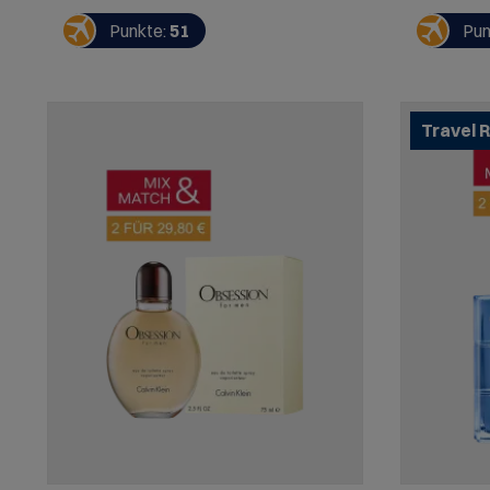
Olivenblüte. Für einen markanten,
Tiefe. Ein 
maskulinen Duftcharakter. Ideal für den
die Stil u
Punkte:
51
Pun
Abend, aber auch alltagstauglich für
ausstrahl
Männer mit Klasse und
Selbstbewusstsein.
Travel R