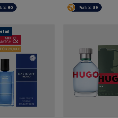
sinnlicher Klassiker für Herren,
suchen.
nd Selbstbewusstsein
kte:
60
Punkte:
89
en.
etail