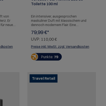
Toilette 100 ml
ft von
Ein intensiver, ausgesprochen
Herz. Er
maskuliner Duft mit klassischem und
 für neue
dennoch modernem Flair. Eine
e Würde
vibrierende Fougère-Harmonie,
79,99 €*
komponiert aus mediterranen
Ingredienzien.
UVP:
110,00 €
e Eros
starken,
andkosten
Preise inkl. MwSt. zzgl. Versandkosten
wussten
t, zu
Punkte:
79
 Versace
starke
hafte
hen
t durch
Travel Retail
elche
olznoten
nliches
Eros
denschaft