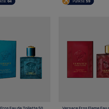
kte:
64
Punkte:
59
t. Der schlichte Glasflakon
t von einem Eschenholzdeckel
it dem glatten,
inenden Flakon trifft Wasser
, abgerundet durch starke,
e, khakifarbene Deckel im
stil für die maskuline Seite.
ns bestehen zu 20 % aus
m PCR-Glas. Die Deckel aus
z sind aus einem Stück
 wobei in puncto Farbgebung
i cher Maserung keiner dem
eicht. LEau dIssey pour
 & Cèdre ist ein veganer
1% natürlichen Inhaltstoffen.
Eros Eau de Toilette 50
Versace Eros Flame Eau 