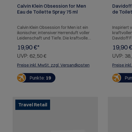
Calvin Klein Obsession for Men
Davidoff
Eau de Toilette Spray 75 ml
de Toilet
Calvin Klein Obsession for Men ist ein
Inspiriert
ikonischer, intensiver Herrenduft voller
kraftvolle
Leidenschaft und Tiefe. Die kraftvolle
Davidoff F
Komposition verbindet würzige Frische
für Stärke
19,90 €*
19,90 €
mit warmen, orientalischen Nuancen
Energie – 
und einer sinnlichen Basis.
gleicherm
UVP:
62,50 €
UVP:
38,
Ausdrucksstark, maskulin und zeitlos –
seltenen u
dieser Duft ist wie geschaffen für
bereist Da
Preise inkl. MwSt. zzgl. Versandkosten
Preise ink
Männer mit starker Persönlichkeit und
einzigart
unverwechselbarer Präsenz. Ideal für
erschaffen
Punkte:
19
Pun
den Abend oder besondere Momente.
unterstre
Cool Water
ikonischst
Davidoff lä
entdecken,
Travel Retail
und deine 
yourself. M