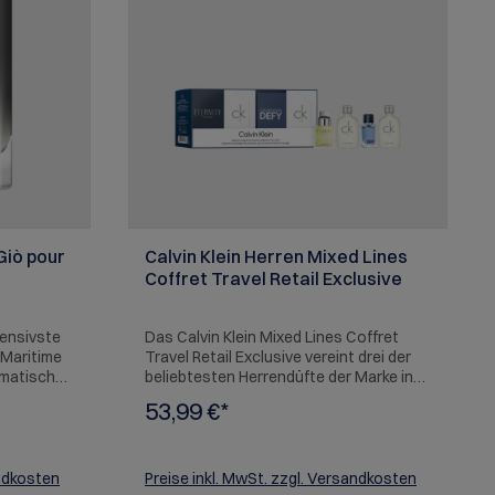
Giò pour
Calvin Klein Herren Mixed Lines
Coffret Travel Retail Exclusive
tensivste
Das Calvin Klein Mixed Lines Coffret
 Maritime
Travel Retail Exclusive vereint drei der
omatischen
beliebtesten Herrendüfte der Marke in
n. Die
praktischen 10-ml-Größen. Ideal für
53,99 €*
chouli
Reisen, zum Ausprobieren oder als
, elegante
luxuriöses Geschenkset. Eternity for
 Eleganz,
Men (10 ml) – ein zeitloser Klassiker mit
 Duft
frischen, aromatischen Noten, die
andkosten
Preise inkl. MwSt. zzgl. Versandkosten