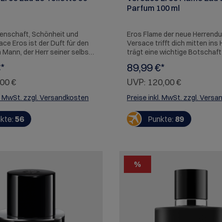
Parfum 100 ml
denschaft, Schönheit und
Eros Flame der neue Herrendu
ace Eros ist der Duft für den
Versace trifft dich mitten ins 
n Mann, der Herr seiner selbst
trägt eine wichtige Botschaft
iv erfrischend, sinnlich auf der
Generationen in sich, über di
*
89,99 €*
ant und maskulin. Eine
der Liebe und die Kraft der die
sische Hommage an das
Anziehungskraft der
00 €
UVP:
120,00 €
 und die griechische
Verschiedenartigkeit. Versac
e.
Flamme ist ein Du ft für einen 
l. MwSt. zzgl. Versandkosten
Preise inkl. MwSt. zzgl. Vers
leidenschaftlichen, selbstbe
Mann, der der sich nicht scheu
kte:
56
Punkte:
89
seinen Emotionen zu stehen.
Eros Flame überrascht durch 
Kontraste. Die besonders leb
saftige Frische aus italienisc
Zitrusfrüchten wird ei ngehüll
%
warme aromatische Noten, w
durch Blüten und wertvolle H
bereichert werden, um ein sin
Feuer zu entfachen. Versace 
Flame ist eine Ode an die Lei
und die Ekstase der Sinne.