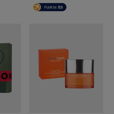
Männlichkeit und Eleganz ausstrahlen.
Defy (10 ml) – ein moderner, sinnlicher
Punkte:
53
Duft mit maskuliner Tiefe, der
Selbstbewusstsein und Stärke
verkörpert. CK One (10 ml) – die
legendäre Unisex-Ikone mit zitrisch-
frischen Noten, die für Leichtigkeit,
Freiheit und zeitlose Modernität steht.
Dieses exklusive Duftset bietet die
perfekte Auswahl an ikonischen Calvin
Klein Kreationen – vielseitig, maskulin
und ideal für jeden Anlass. Dank der
handlichen Travel Sizes sind die Düfte
immer griffbereit – ob unterwegs, im
Büro oder auf Reisen.