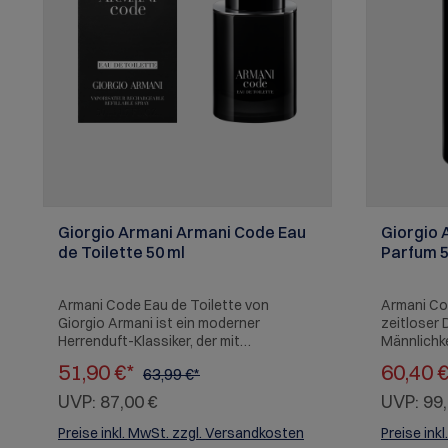
Giorgio Armani Armani Code Eau
Giorgio 
de Toilette 50 ml
Parfum 5
Armani Code Eau de Toilette von
Armani Cod
Giorgio Armani ist ein moderner
zeitloser 
Herrenduft-Klassiker, der mit
Männlichke
orientalisch-würzigen Noten für einen
Zitrusnot
51,90 €*
60,40 
63,99 €*
stilvollen und geheimnisvollen Auftritt
und leiten
sorgt. Frische Bergamotte trifft auf
aus Laven
UVP:
87,00 €
UVP:
99,
aromatischen Sternanis, abgerundet
Basis mit
durch Tonkabohne, Leder und
verleiht d
Preise inkl. MwSt. zzgl. Versandkosten
Preise ink