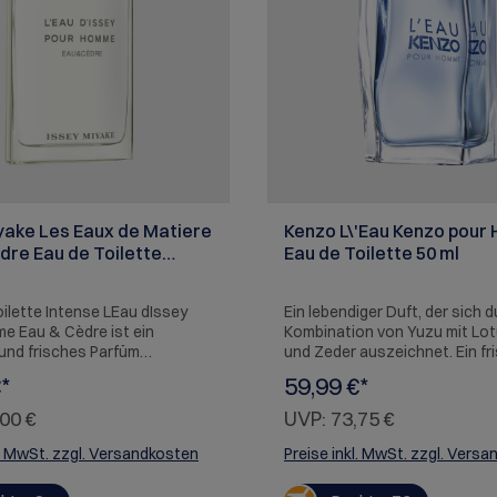
yake Les Eaux de Matiere
Kenzo L\'Eau Kenzo pou
dre Eau de Toilette
Eau de Toilette 50 ml
50 ml
ilette Intense LEau dIssey
Ein lebendiger Duft, der sich d
e Eau & Cèdre ist ein
Kombination von Yuzu mit Lot
und frisches Parfüm
und Zeder auszeichnet. Ein fri
en in hölzerne Duftnoten.
belebender und anregender Du
*
59,99 €*
s Zedernholz trifft dabei auf
he des Wassers. Der Gedanke
00 €
UVP:
73,75 €
Miyake ist den LEau dIssey
uft in einem völlig neuen
l. MwSt. zzgl. Versandkosten
Preise inkl. MwSt. zzgl. Vers
ederzubeleben, welcher die
wischen Zeit und Fashion