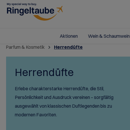
springen
Zur Hauptnavigation springen
Aktionen
Wein & Schaumwein
Aktuelle Angebote
Alle Weine &
Alle Spirituosen
Parfum & Kosmetik
Alle Aviation Artikel
Alle Feinkost &
Stores
Schaumweine
Süßigkeiten
Parfum & Kosmetik
Herrendüfte
Wodka
Raumdüfte
Weißburgunder: Feine
Schaumwein
Koffer & Taschen
Gutscheine
Vielfalt
Herrendüfte
Premium Selection
Sonnenpflege
Kontakt
Spritz Saison
Bordweine aus der
Erlebe charakterstarke Herrendüfte, die Stil,
First & Business Class
Persönlichkeit und Ausdruck vereinen – sorgfältig
ausgewählt von klassischen Duftlegenden bis zu
modernen Favoriten.