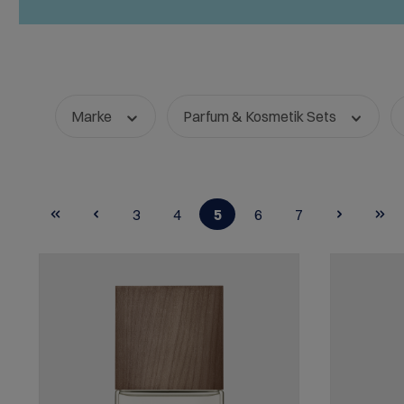
Marke
Parfum & Kosmetik Sets
3
4
5
6
7
Seite
Seite
Seite
Seite
Seite