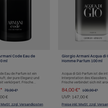
Armani Code Eau de
Giorgio Armani Acqua di 
0 ml
Homme Parfum 100 ml
e Eau de Parfum ist ein
Acqua di Giò Parfum ist die in
Duft, der pure Eleganz und
Interpretation des Klassikers.
it verkörpert. Frische
Frische verbindet sich mit ar
en eröffnen die Komposition
Kräutern und floralen Akzente
€*
84,00 €*
79,99 €*
109,99 €*
 über in ein aromatisches Herz
Basis aus Weihrauch und Pat
del und Rosmarin. Die warme
schenkt dem Duft eine warme
00 €
UVP:
147,00 €
 Tonkabohne und Leder
Tiefe. Perfekt für Männer, die
em Duft seine verführerische
Intensität und Luxus in einem
l. MwSt. zzgl. Versandkosten
Preise inkl. MwSt. zzgl. Vers