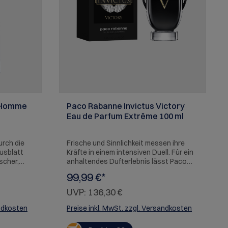
r Homme
Paco Rabanne Invictus Victory
Eau de Parfum Extrême 100 ml
urch die
Frische und Sinnlichkeit messen ihre
usblatt
Kräfte in einem intensiven Duell. Für ein
scher,
anhaltendes Dufterlebnis lässt Paco
ft.
Rabanne zwei einzigartige
99,99 €*
Kompositionen aufeinandertreffen.
Danach folgt die pulsierende
UVP:
136,30 €
Sinnlichkeit einer runden Tonkabohne,
getragen von den Aromen einer
andkosten
Preise inkl. MwSt. zzgl. Versandkosten
tiefgründigen Vanille. Ein Kräftemessen
zwischen prägnanter Frische und