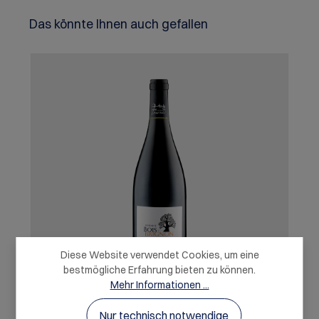
Produktgalerie überspringen
Das könnte Ihnen auch gefallen
Diese Website verwendet Cookies, um eine
bestmögliche Erfahrung bieten zu können.
Mehr Informationen ...
Nur technisch notwendige