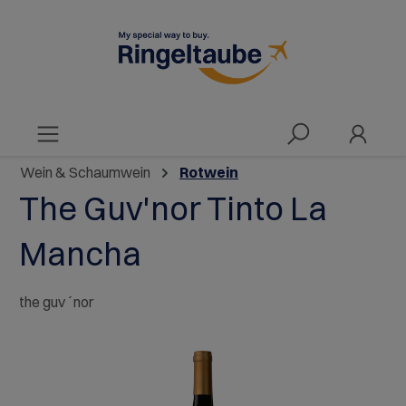
alt springen
Wein & Schaumwein
Rotwein
The Guv'nor Tinto La
Mancha
the guv´nor
Bildergalerie überspringen