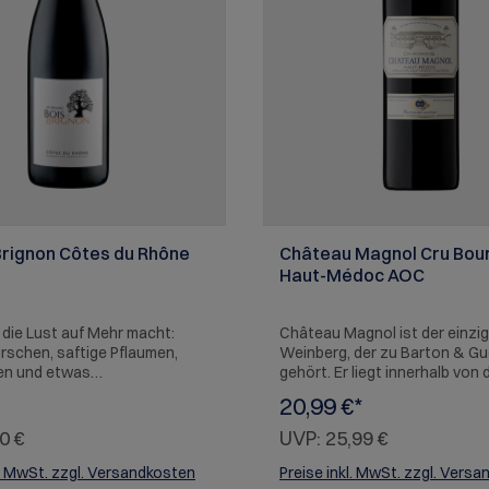
Brignon Côtes du Rhône
Château Magnol Cru Bou
Haut-Médoc AOC
 die Lust auf Mehr macht:
Château Magnol ist der einzi
rschen, saftige Pflaumen,
Weinberg, der zu Barton & Gu
en und etwas
gehört. Er liegt innerhalb von 
kolade. Der süßliche Auftakt
berühmten "Haut Médoc"
20,99 €*
geht in eine saftige
Herkunftsbezeichnung. Er ist 
atik über, begleitet von einer
der Presse bekannt und bek
0 €
UVP:
25,99 €
ürzigen Note. Der Nachhall ist
regelmäßig verschiedene Meda
offenbart einen Hauch von
weltweiten Wettbewerben. C
l. MwSt. zzgl. Versandkosten
Preise inkl. MwSt. zzgl. Vers