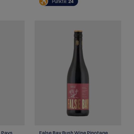
Punkte:
24
nsuppe mit
Rebsorten auch nicht verwunderlich ist.
Dieser Wein erzählt die wunderschöne
Liebesgeschichte zwischen der Sklavin
Ansela van de Caab und dem damaligen
Besitzer des Weinguts Laurens
Campher. Nachdem Ansela 1699 aus der
Sklaverei freikam, heirateten Sie und
gründeten eine Familie auf Muratie. Wie
romantisch... SERVIEREMPFEHLUNG:
Geschmorte Lammhaxe, BBQ
P Pays
False Bay Bush Wine Pinotage