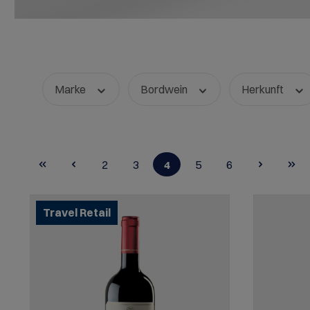
Marke
Bordwein
Herkunft
2
3
4
5
6
Seite
Seite
Seite
Seite
Seite
Travel Retail