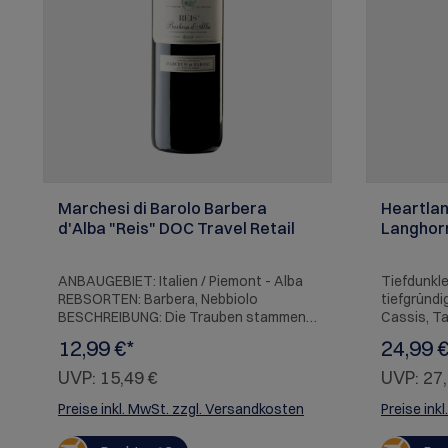
Marchesi di Barolo Barbera
Heartlan
d'Alba "Reis" DOC Travel Retail
Langhor
ANBAUGEBIET: Italien / Piemont - Alba
Tiefdunkle
REBSORTEN: Barbera, Nebbiolo
tiefgründi
BESCHREIBUNG: Die Trauben stammen
Cassis, T
ausschließlich aus Weinbergen im
am Gaumen
12,99 €*
24,99 €
Herzen des Piemont. Die Fruchtsüße
Blaubeere
wird von moderater Säure und reifen
Pfeffer, S
UVP:
15,49 €
UVP:
27,
Tanninen begleitet, die von der Reife in
Schwarzkü
kleinen Fässern aus französischer
langer Abg
Preise inkl. MwSt. zzgl. Versandkosten
Preise ink
Eiche stammen. Der Duft ist klar und
Lagerpoten
intensiv nach wilden Beeren und
SERVIEREM