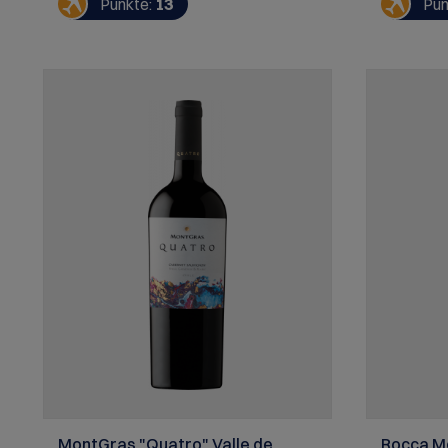
Punkte:
13
Pun
Gewürzen. Am Gaumen treffen Frische
gebratene
und Säure der Barberatrauben auf einen
Ragouts
robusten, vollen Körper. Ein Bestseller
aus dem Hause Marchesi di Barolo!
SERVIEREMPFEHLUNG:
Rinderschmortopf (Spezzatino al
Barolo)
MontGras "Quatro" Valle de
Rocca M