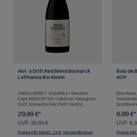
Alvi´s Drift Red Blend Bismarck
Bois de 
Lufthansa Bordwein
AOP
ANBAUGEBIET: Südafrika / Western
Eine Nase,
Cape REBSORTEN: Cabernet Sauvignon,
Amarenaki
Durif, Grenache Noir, Petit Verdot,
Brombeer
Pinotage, Shiraz/Syrah, Viognier
Bitterscho
29,99 €*
6,99 €*
BESCHREIBUNG: Ein eleganter Rotwein
am Gaumen 
von Herrlich Purpurroter Farbe und
Kirscharom
UVP:
35,95 €
UVP:
8,3
leicht würzigen Aromen. Der erste
pfeffrig-w
Eindruck am Gaumen ist geprägt von
lang und 
Preise inkl. MwSt. zzgl. Versandkosten
Preise ink