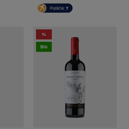
is"
Kompakte Säurestruktur, gute Präsenz
édoc
im mittellangen Abgang.
Punkte:
7
n Bouquet
SERVIEREMPFEHLUNG: Bandnudeln mit
cher
Rinderfilet, Pilzen und Sahnesauce
EHLUNG:
,
en-Sauce
%
rbsen und
Bio