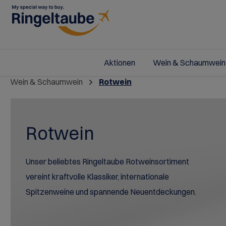
springen
Zur Hauptnavigation springen
Aktionen
Wein & Schaumwein
Aktuelle Angebote
Alle Weine &
Alle Spirituosen
Parfum & Kosmetik
Alle Aviation Artikel
Alle Feinkost &
Stores
Schaumweine
Süßigkeiten
Wein & Schaumwein
Rotwein
Wodka
Raumdüfte
Weißburgunder: Feine
Schaumwein
Koffer & Taschen
Gutscheine
Vielfalt
Premium Selection
Sonnenpflege
Kontakt
Rotwein
Spritz Saison
Bordweine aus der
First & Business Class
Unser beliebtes Ringeltaube Rotweinsortiment
vereint kraftvolle Klassiker, internationale
Spitzenweine und spannende Neuentdeckungen.