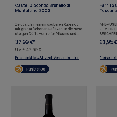
Castel Giocondo Brunello di
Farnito 
Montalcino DOCG
Toscana
Zeigt sich in einem sauberen Rubinrot
ANBAUGEBI
mit granatfarbenen Reflexen. In die Nase
REBSORTE
steigen Düfte von reifer Pflaume und
BESCHREIB
Brombeere sowie Veilchen. Klar
Sauvignon
37,99 €*
21,95 €
erkennbare Würznoten von schwarzem
intensivem
Pfeffer, Gewürznelke und Nussschale
zarten, gr
UVP:
47,99 €
gefolgt von deutlichem Feuerstein und
Die Nase 
Leder. Der Wein wirkt im Mund frisch und
Cabernets
Preise inkl. MwSt. zzgl. Versandkosten
Preise ink
schmeichelnd und zeigt sehr gut
Nuancen 
eingebundene Tannine - ein klassischer
Johannisb
Punkte:
38
Pun
Brunello di Castel Giocondo.
Cassis, r
SERVIEREMPFEHLUNG: Schmorbraten
weiteres 
mit Rotweinsoße und gemischtem
von Vanill
Gemüse
Gewürznel
Nuancen e
Farnito C
Tuscan au
dichter el
SERVIERE
Steaks un