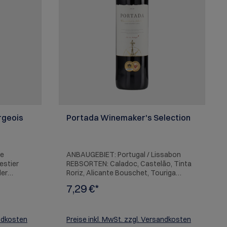
rgeois
Portada Winemaker's Selection
ge
ANBAUGEBIET: Portugal / Lissabon
estier
REBSORTEN: Caladoc, Castelão, Tinta
der
Roriz, Alicante Bouschet, Touriga
Nacional, Syrah, Cabernet Sauvignon
7,29 €*
weltweit in
BESCHREIBUNG: Dunkles Rubinrot;
ommt
kräuteriges Bouquet mit betonter
illen bei
Frucht. Mittelkräftiger Körper, saftig,
hâteau
vollmundig, ausgewogen am Gaumen.
andkosten
Preise inkl. MwSt. zzgl. Versandkosten