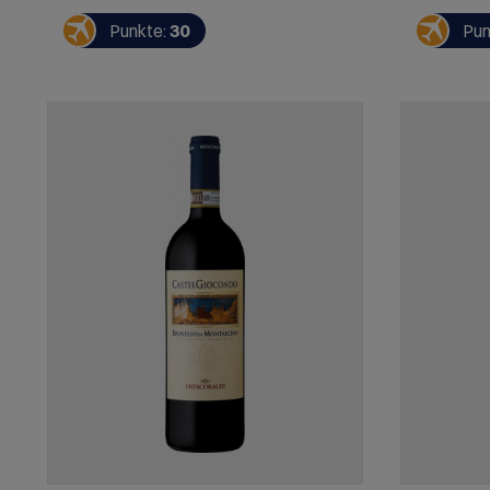
reifen Fruchtaromen, die sich zu einem
Lakritz. 
komplexen und intensiven Aroma-
zu Wildger
Punkte:
30
Pun
Spektrum von Gewürzen (Pfeffer, Nelken,
zur Grillpa
Minze etc) und angenehmen Holztönen
weiterentwickeln. Ein kräftiger Wein mit
einem langanhaltendem, trockenen
Nachhall. Im Barrique gelagert.
SERVIEREMPFEHLUNG: Fleischgerichte
wie Rind und Lamm, Schmorbraten,
Grillabende