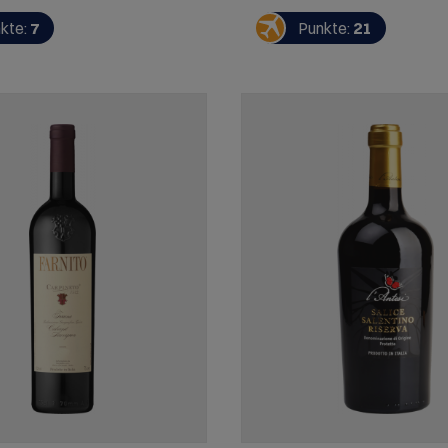
SERVIEREMPFEHLUNG: perfekt
Magnol wird als "Cru Bourgeo
ichten, Cassoulet, aber auch
eingestuft. Der klassische M
kte:
7
Punkte:
21
rty
verwöhnt mit einem komplexe
von ausgesprochen harmonis
Ausstrahlung. SERVIEREMPF
Begleiter zu Thai-Gurkensalat
Spaghetti mit Kapern-Tomat
oder Lammragout mit Kichere
getrockneten Feigen