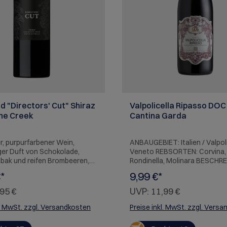
d "Directors' Cut" Shiraz
Valpolicella Ripasso DOC 
ne Creek
Cantina Garda
r, purpurfarbener Wein,
ANBAUGEBIET: Italien / Valpoli
ger Duft von Schokolade,
Veneto REBSORTEN: Corvina,
abak und reifen Brombeeren,
Rondinella, Molinara BESCHRE
 zusätzlich Aromen von
kraftvoller und aromatischer 
*
9,99 €*
 und Schwarzkirsche sowie
gut ausbalanciert mit samtig
chokolade, Nelke,
Tanninen und einer unaufdrin
95 €
UVP:
11,99 €
mmel und Zeder. Ungemein
Barriquenote. Das Bukett ist 
ang, der auf ein großartiges
duftig, es zeigen sich Aromen
l. MwSt. zzgl. Versandkosten
Preise inkl. MwSt. zzgl. Vers
zial hinweist.
Marmelade, Trockenpflaume, V
PFEHLUNG: zu gegrilltem und
Gewürze. SERVIEREMPFEHLU