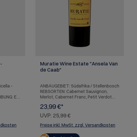
-
Muratie Wine Estate "Ansela Van
de Caab"
cella -
ANBAUGEBIET: Südafrika / Stellenbosch
REBSORTEN: Cabernet Sauvignon,
IBUNG: Ein
Merlot, Cabernet Franc, Petit Verdot
Rotwein,
BESCHREIBUNG: Bouquet dunkler, reifer
23,99 €*
en
Beeren und cremiger Vanille, umhüllt
glichen
vom Duft kubanischer Zigarren. Die
UVP:
25,99 €
intensiv
intensiven Fruchtaromen am Gaumen
 von roter
und gut eingebundene Tannine erinnern
andkosten
Preise inkl. MwSt. zzgl. Versandkosten
anille und
an ein klassisches Bordeaux-Cuvée,
NG:
was bei Betrachtung der verwendeten