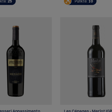
kte:
25
Punkte:
10
m Fleisch und kräftigen
Ribollita – toskanische Bauer
weißen Bohnen und Grünkohl
esseri Appassimento
Les Cépages - Merlot IG